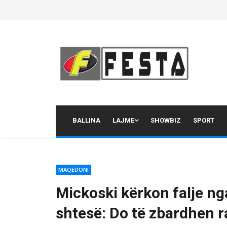
Skip
to
content
BALLINA
LAJME
SHOWBIZ
SPORT
MAQEDONI
Mickoski kërkon falje nga
shtesë: Do të zbardhen r