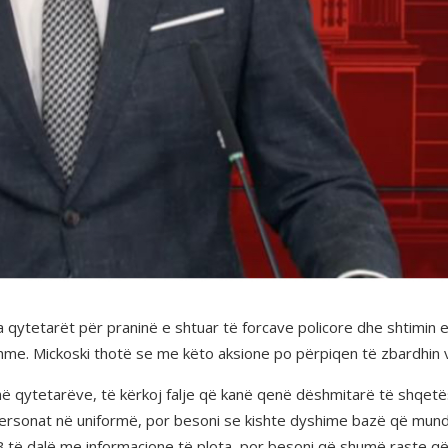
ga qytetarët për praninë e shtuar të forcave policore dhe shtimin e
me. Mickoski thotë se me këto aksione po përpiqen të zbardhin v
jithë qytetarëve, të kërkoj falje që kanë qenë dëshmitarë të shqe
ersonat në uniformë, por besoni se kishte dyshime bazë që mund 
MPB të dalë me informacione të plota, por besoni që shumë raste q