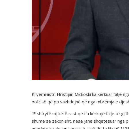
Kryeministri Hristijan Mickoski ka kërkuar falje n
policisë që po vazhdojnë që nga mbrëmja e djesh
“E shfrytëzoj këtë rast që t’u kërkojë falje të g
shumë se zakonisht, nëse janë shqetësuar nga p
ndodhte ky aksion i policisë. Unë do ta lija që 