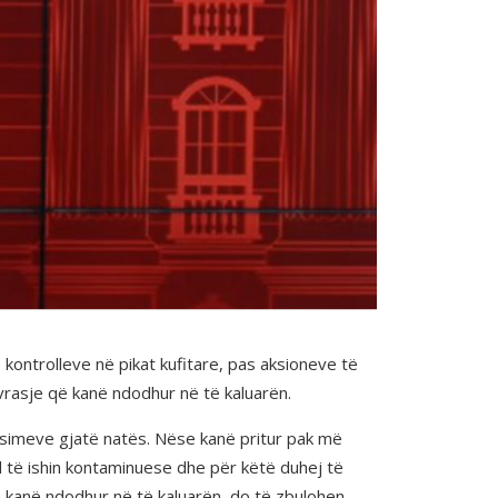
 kontrolleve në pikat kufitare, pas aksioneve të
rasje që kanë ndodhur në të kaluarën.
tësimeve gjatë natës. Nëse kanë pritur pak më
të ishin kontaminuese dhe për këtë duhej të
ë kanë ndodhur në të kaluarën, do të zbulohen