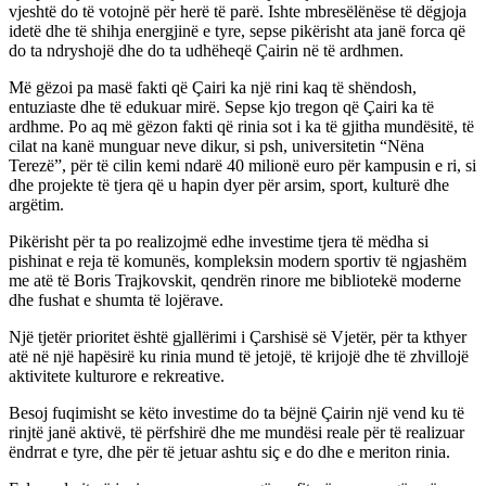
vjeshtë do të votojnë për herë të parë. Ishte mbresëlënëse të dëgjoja
idetë dhe të shihja energjinë e tyre, sepse pikërisht ata janë forca që
do ta ndryshojë dhe do ta udhëheqë Çairin në të ardhmen.
Më gëzoi pa masë fakti që Çairi ka një rini kaq të shëndosh,
entuziaste dhe të edukuar mirë. Sepse kjo tregon që Çairi ka të
ardhme. Po aq më gëzon fakti që rinia sot i ka të gjitha mundësitë, të
cilat na kanë munguar neve dikur, si psh, universitetin “Nëna
Terezë”, për të cilin kemi ndarë 40 milionë euro për kampusin e ri, si
dhe projekte të tjera që u hapin dyer për arsim, sport, kulturë dhe
argëtim.
Pikërisht për ta po realizojmë edhe investime tjera të mëdha si
pishinat e reja të komunës, kompleksin modern sportiv të ngjashëm
me atë të Boris Trajkovskit, qendrën rinore me bibliotekë moderne
dhe fushat e shumta të lojërave.
Një tjetër prioritet është gjallërimi i Çarshisë së Vjetër, për ta kthyer
atë në një hapësirë ku rinia mund të jetojë, të krijojë dhe të zhvillojë
aktivitete kulturore e rekreative.
Besoj fuqimisht se këto investime do ta bëjnë Çairin një vend ku të
rinjtë janë aktivë, të përfshirë dhe me mundësi reale për të realizuar
ëndrrat e tyre, dhe për të jetuar ashtu siç e do dhe e meriton rinia.