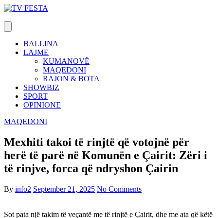
Skip
to
content
BALLINA
LAJME
KUMANOVË
MAQEDONI
RAJON & BOTA
SHOWBIZ
SPORT
OPINIONE
MAQEDONI
Mexhiti takoi të rinjtë që votojnë për
herë të parë në Komunën e Çairit: Zëri i
të rinjve, forca që ndryshon Çairin
By
info2
September 21, 2025
No Comments
Sot pata një takim të veçantë me të rinjtë e Çairit, dhe me ata që këtë