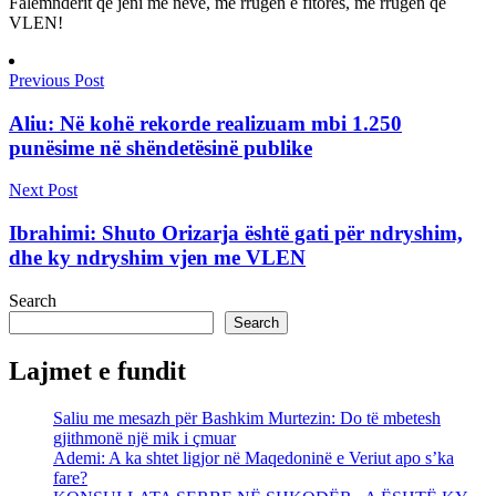
Falemnderit që jeni me neve, me rrugën e fitorës, me rrugën që
VLEN!
Previous Post
Aliu: Në kohë rekorde realizuam mbi 1.250
punësime në shëndetësinë publike
Next Post
Ibrahimi: Shuto Orizarja është gati për ndryshim,
dhe ky ndryshim vjen me VLEN
Search
Search
Lajmet e fundit
Saliu me mesazh për Bashkim Murtezin: Do të mbetesh
gjithmonë një mik i çmuar
Ademi: A ka shtet ligjor në Maqedoninë e Veriut apo s’ka
fare?