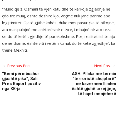
“Mund që z. Osmani të vjen këtu dhe të kërkojë zgjedhje në
çdo tre muaj, është dëshirë kjo, veçmë nuk janë parime apo
legjitimitet. Gjatë gjithë kohës, duke mos pasur çka të ofrojnë,
ata manipulojnë me anëtarësinë e tyre, i mbajnë në ato teza
se do të ketë zgjedhje të parakohshme. Por, realiteti ishte ajo
që ne thamë, është viti i vetëm ku nuk do të ketë zgjedhje”, ka
thënë Mexhiti.
Previous Post
Next Post
“Kemi përmbushur
ASH: Pllaka me termin
gjashtë pika”, Sali:
“terroristë shqiptarë”
Pres Raport pozitiv
në kazermën Ilinden
nga KE-ja
është gjuhë urrejtjeje,
të hiqet menjëherë