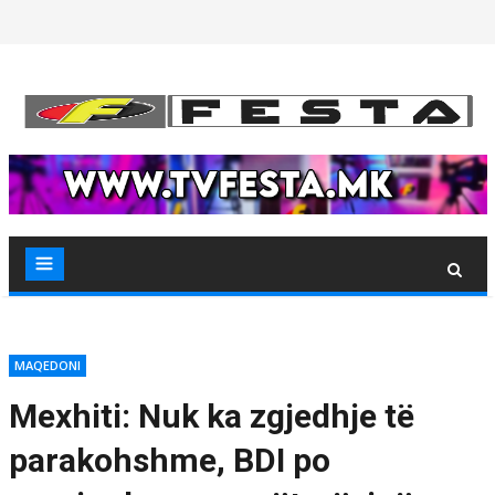
Skip
to
content
MAQEDONI
Mexhiti: Nuk ka zgjedhje të
parakohshme, BDI po