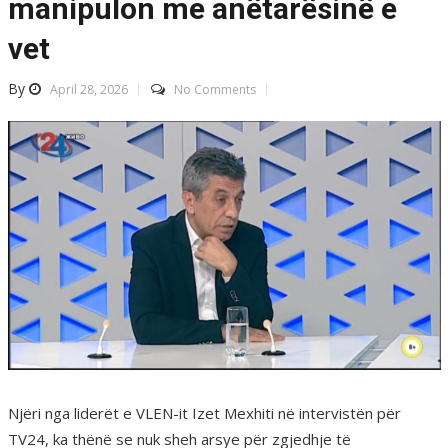
manipulon me anëtarësinë e
vet
By
April 28, 2026
No Comments
Njëri nga liderët e VLEN-it Izet Mexhiti në intervistën për
TV24, ka thënë se nuk sheh arsye për zgjedhje të