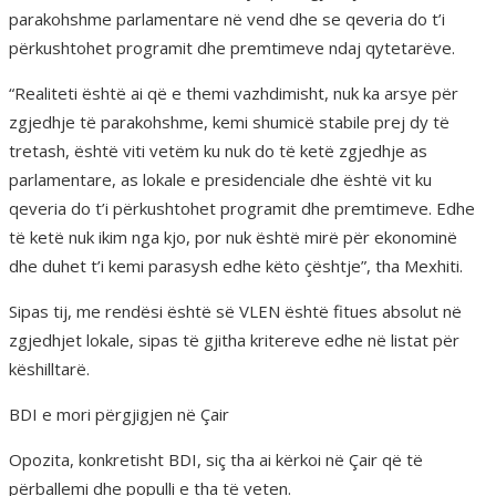
parakohshme parlamentare në vend dhe se qeveria do t’i
përkushtohet programit dhe premtimeve ndaj qytetarëve.
“Realiteti është ai që e themi vazhdimisht, nuk ka arsye për
zgjedhje të parakohshme, kemi shumicë stabile prej dy të
tretash, është viti vetëm ku nuk do të ketë zgjedhje as
parlamentare, as lokale e presidenciale dhe është vit ku
qeveria do t’i përkushtohet programit dhe premtimeve. Edhe
të ketë nuk ikim nga kjo, por nuk është mirë për ekonominë
dhe duhet t’i kemi parasysh edhe këto çështje”, tha Mexhiti.
Sipas tij, me rendësi është së VLEN është fitues absolut në
zgjedhjet lokale, sipas të gjitha kritereve edhe në listat për
këshilltarë.
BDI e mori përgjigjen në Çair
Opozita, konkretisht BDI, siç tha ai kërkoi në Çair që të
përballemi dhe populli e tha të veten.