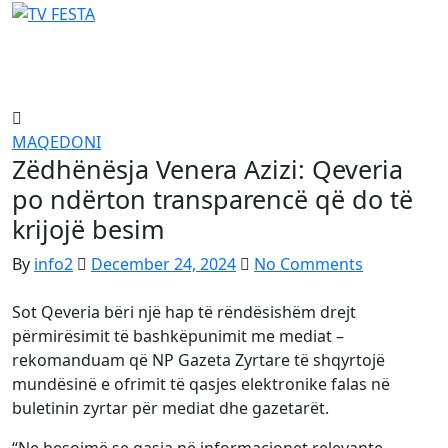
Skip
to
content
MAQEDONI
Zëdhënësja Venera Azizi: Qeveria
po ndërton transparencë që do të
krijojë besim
By
info2
December 24, 2024
No Comments
Sot Qeveria bëri një hap të rëndësishëm drejt
përmirësimit të bashkëpunimit me mediat –
rekomanduam që NP Gazeta Zyrtare të shqyrtojë
mundësinë e ofrimit të qasjes elektronike falas në
buletinin zyrtar për mediat dhe gazetarët.
“Ne besojmë se qasja në informacionet relevante