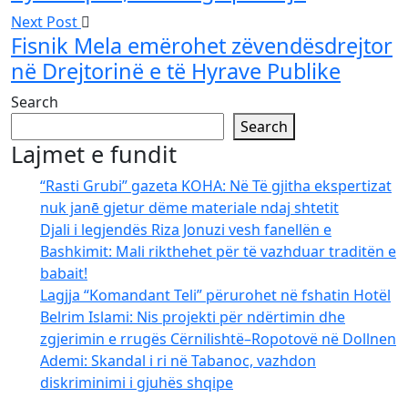
Next Post
Fisnik Mela emërohet zëvendësdrejtor
në Drejtorinë e të Hyrave Publike
Search
Search
Lajmet e fundit
“Rasti Grubi” gazeta KOHA: Në Të gjitha ekspertizat
nuk janē gjetur dëme materiale ndaj shtetit
Djali i legjendës Riza Jonuzi vesh fanellën e
Bashkimit: Mali rikthehet për të vazhduar traditën e
babait!
Lagjja “Komandant Teli” përurohet në fshatin Hotël
Belrim Islami: Nis projekti për ndërtimin dhe
zgjerimin e rrugës Cërnilishtë–Ropotovë në Dollnen
Ademi: Skandal i ri në Tabanoc, vazhdon
diskriminimi i gjuhës shqipe