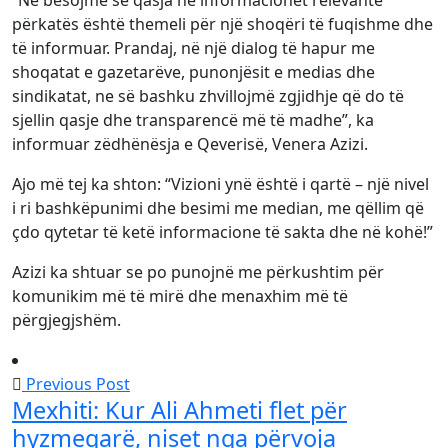
përkatës është themeli për një shoqëri të fuqishme dhe
të informuar. Prandaj, në një dialog të hapur me
shoqatat e gazetarëve, punonjësit e medias dhe
sindikatat, ne së bashku zhvillojmë zgjidhje që do të
sjellin qasje dhe transparencë më të madhe”, ka
informuar zëdhënësja e Qeverisë, Venera Azizi.
Ajo më tej ka shton: “Vizioni ynë është i qartë – një nivel
i ri bashkëpunimi dhe besimi me median, me qëllim që
çdo qytetar të ketë informacione të sakta dhe në kohë!”
Azizi ka shtuar se po punojnë me përkushtim për
komunikim më të mirë dhe menaxhim më të
përgjegjshëm.
Previous Post
Mexhiti: Kur Ali Ahmeti flet për
hyzmeqarë, niset nga përvoja