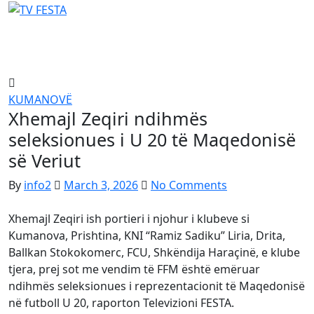
Skip
to
content
KUMANOVË
Xhemajl Zeqiri ndihmës
seleksionues i U 20 të Maqedonisë
së Veriut
By
info2
March 3, 2026
No Comments
Xhemajl Zeqiri ish portieri i njohur i klubeve si
Kumanova, Prishtina, KNI “Ramiz Sadiku” Liria, Drita,
Ballkan Stokokomerc, FCU, Shkëndija Haraçinë, e klube
tjera, prej sot me vendim të FFM është emëruar
ndihmës seleksionues i reprezentacionit të Maqedonisë
në futboll U 20, raporton Televizioni FESTA.