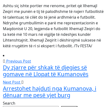
Ashtu siç ishte portier me renome, pritet që Xhemajl
Zeqiri me punën e tij të palodhshme të nxjerr futbollistë
të talentuar, të cilët do të jenë ardhmëria e futbollit.
Ndryshe grumbullimin e parë me reprezentacionin e
Maqdonisë U 20, legjenda e futbollit Xhemajl Zeqiri do
ta ketë më 10 mars në vigjilje të ndeshjes kundër
Lihtenshtajnit. Xhemajl Zeqirit i dëshirojmë suksese në
këtë rrugëtim të ri si ekspert i futbollit. /Tv FESTA/
Previous Post
Dy zjarre për shkak të djegies së
gomave në Llopat të Kumanovës
Next Post
Arrestohet hajduti nga Kumanova, i
dënuar me pesë vjet burg
Search