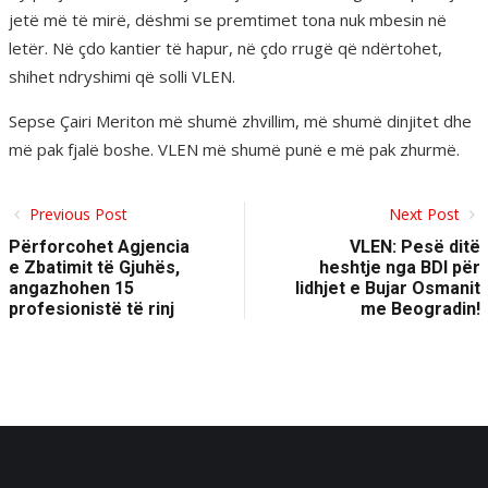
jetë më të mirë, dëshmi se premtimet tona nuk mbesin në
letër. Në çdo kantier të hapur, në çdo rrugë që ndërtohet,
shihet ndryshimi që solli VLEN.
Sepse Çairi Meriton më shumë zhvillim, më shumë dinjitet dhe
më pak fjalë boshe. VLEN më shumë punë e më pak zhurmë.
Previous Post
Next Post
Përforcohet Agjencia
VLEN: Pesë ditë
e Zbatimit të Gjuhës,
heshtje nga BDI për
angazhohen 15
lidhjet e Bujar Osmanit
profesionistë të rinj
me Beogradin!