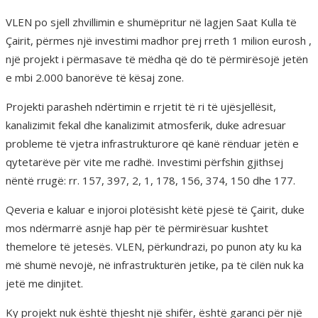
VLEN po sjell zhvillimin e shumëpritur në lagjen Saat Kulla të
Çairit, përmes një investimi madhor prej rreth 1 milion eurosh ,
një projekt i përmasave të mëdha që do të përmirësojë jetën
e mbi 2.000 banorëve të kësaj zone.
Projekti parasheh ndërtimin e rrjetit të ri të ujësjellësit,
kanalizimit fekal dhe kanalizimit atmosferik, duke adresuar
probleme të vjetra infrastrukturore që kanë rënduar jetën e
qytetarëve për vite me radhë. Investimi përfshin gjithsej
nëntë rrugë: rr. 157, 397, 2, 1, 178, 156, 374, 150 dhe 177.
Qeveria e kaluar e injoroi plotësisht këtë pjesë të Çairit, duke
mos ndërmarrë asnjë hap për të përmirësuar kushtet
themelore të jetesës. VLEN, përkundrazi, po punon aty ku ka
më shumë nevojë, në infrastrukturën jetike, pa të cilën nuk ka
jetë me dinjitet.
Ky projekt nuk është thjesht një shifër, është garanci për një