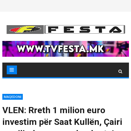
Skip
to
content
MAQEDONI
VLEN: Rreth 1 milion euro
investim për Saat Kullën, Çairi