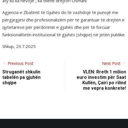
aty ku ka nevojë”, ka thënë drejtori Osmani.
Agjencia e Zbatimit të Gjuhës do të vazhdojë të punojë me
përgjegjësi dhe profesionalizëm për të garantuar të drejtën e
qytetarëve për përdorimin e gjuhës dhe për të forcuar
funksionalitetin institucional të gjuhës (shqipe) në jetën publike.
Shkup, 23.7.2025
Previous Post
Next Post
Struganët shkulin
VLEN: Rreth 1 milion
tabelën pa gjuhën
euro investim për Saat
shqipe
Kullën, Çairi po rilind
me vepra konkrete!