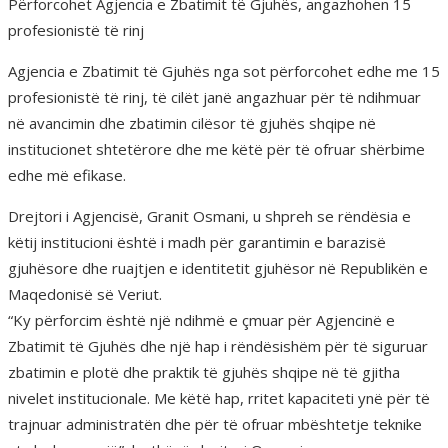
Përforcohet Agjencia e Zbatimit të Gjuhës, angazhohen 15
profesionistë të rinj
Agjencia e Zbatimit të Gjuhës nga sot përforcohet edhe me 15
profesionistë të rinj, të cilët janë angazhuar për të ndihmuar
në avancimin dhe zbatimin cilësor të gjuhës shqipe në
institucionet shtetërore dhe me këtë për të ofruar shërbime
edhe më efikase.
Drejtori i Agjencisë, Granit Osmani, u shpreh se rëndësia e
këtij institucioni është i madh për garantimin e barazisë
gjuhësore dhe ruajtjen e identitetit gjuhësor në Republikën e
Maqedonisë së Veriut.
“Ky përforcim është një ndihmë e çmuar për Agjencinë e
Zbatimit të Gjuhës dhe një hap i rëndësishëm për të siguruar
zbatimin e plotë dhe praktik të gjuhës shqipe në të gjitha
nivelet institucionale. Me këtë hap, rritet kapaciteti ynë për të
trajnuar administratën dhe për të ofruar mbështetje teknike