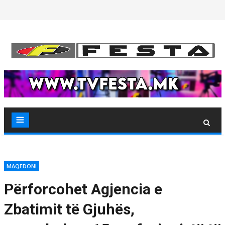
Skip
to
content
MAQEDONI
Përforcohet Agjencia e
Zbatimit të Gjuhës,