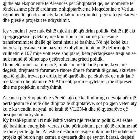
gjithë ata eksponentë të Aleancës për Shqiptarët që, në momente të
rëndësishme për të ardhmen e shqiptarëve në Maqedoninë e Veriut,
zgjodhën të qëndrojnë aty ku u takon me dinjitet: përkrah qytetarëve
dhe pjesë e projektit të ndryshimit.
Ky vendim i tyre nuk është thjesht një qëndrim politik, është një akt
i përgjegjësisë qytetare, një kontribut i çmuar në procesin e
transformimit të thellë që kemi nisur së bashku. Në një kohë kur
interesat personale dhe pazaret e mbyllura tentuan të deformojnë
vullnetin e 107 mijë votuesve shqiptarë, këta përfaqësues treguan se
nuk mund të blihet apo tjetërsohet integriteti politik.
Deputetë, ministra, drejtorë, funksionarë të lartë partie, kryetarë
degësh, drejtues të forumeve rinore dhe të forumit të gruas, aktivistë
nga të gjitha trevat po artikulojnë qartë dhe pa ekuivok që nuk janë
me klanin dhe planin e Ali Ahmetit, por me qytetarët, me shpresën
dhe me projektin e ndryshimit.
Aleanca për Shqiptarët e vërtetë, ajo që ka lindur nga nevoja për një
përfaqësim të drejtë dhe dinjitoz të shqiptarëve, sot po gjen veten aty
ku e ka vendin natyral, në krah të VLEN-it dhe të qytetarëve që
besojnë në ndryshim.
Ky bashkëpunim i ri nuk është vetëm një rreshtim politik. Ai është
një bashkim energjish, vlerash dhe përkushtimi për një të ardhme më
të mirë për të gjithë. Ai është dëshmi se asgjë nuk mund të ndalë një
projekt që buron nga zemra e qytetarit dhe që synon barazi, drejtësi