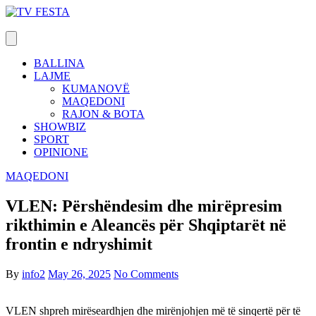
Skip
to
content
BALLINA
LAJME
KUMANOVË
MAQEDONI
RAJON & BOTA
SHOWBIZ
SPORT
OPINIONE
MAQEDONI
VLEN: Përshëndesim dhe mirëpresim
rikthimin e Aleancës për Shqiptarët në
frontin e ndryshimit
By
info2
May 26, 2025
No Comments
VLEN shpreh mirëseardhjen dhe mirënjohjen më të sinqertë për të