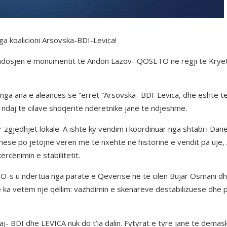
a koalicioni Arsovska-BDI-Levica!
dosjen e monumentit të Andon Lazov- QOSETO në regji të Kryetare
 nga ana e aleancës së ”errët “Arsovska- BDI-Levica, dhe është t
 ndaj të cilave shoqëritë ndëretnike janë të ndjeshme.
zgjedhjet lokale. A ishte ky vendim i koordinuar nga shtabi i Dan
iznese po jetojnë verën më të nxehtë në historinë e vendit pa ujë
cënimin e stabilitetit.
-s u ndërtua nga paratë e Qeverisë në të cilën Bujar Osmani dhe 
e ka vetëm një qëllim: vazhdimin e skenarëve destabilizuese dhe pë
- BDI dhe LEVICA nuk do t’ia dalin. Fytyrat e tyre janë të demask