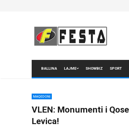
Skip
to
content
BALLINA
LAJME
SHOWBIZ
SPORT
MAQEDONI
VLEN: Monumenti i Qoset
Levica!