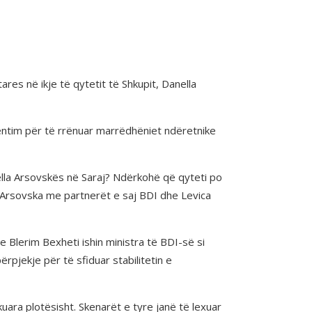
s në ikje të qytetit të Shkupit, Danella
entim për të rrënuar marrëdhëniet ndëretnike
ella Arsovskës në Saraj? Ndërkohë që qyteti po
, Arsovska me partnerët e saj BDI dhe Levica
Blerim Bexheti ishin ministra të BDI-së si
rpjekje për të sfiduar stabilitetin e
uara plotësisht. Skenarët e tyre janë të lexuar