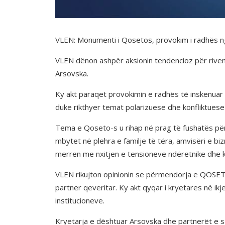
VLEN: Monumenti i Qosetos, provokim i radhës ng
VLEN dënon ashpër aksionin tendencioz për riven
Arsovska.
Ky akt paraqet provokimin e radhës të inskenuar
duke rikthyer temat polarizuese dhe konfliktuese
Tema e Qoseto-s u rihap në prag të fushatës për 
mbytet në plehra e familje të tëra, amvisëri e b
merren me nxitjen e tensioneve ndëretnike dhe kër
VLEN rikujton opinionin se përmendorja e QOSETO
partner qeveritar. Ky akt qyqar i kryetares në ikj
institucioneve.
Kryetarja e dështuar Arsovska dhe partnerët e saj