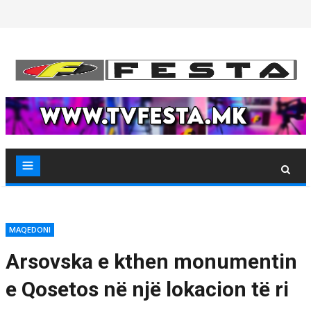
Skip
to
content
MAQEDONI
Arsovska e kthen monumentin
e Qosetos në një lokacion të ri