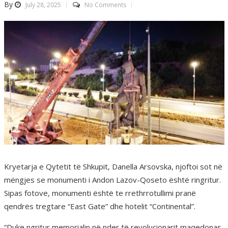
By
July 28, 2025
No Comments
Kryetarja e Qytetit të Shkupit, Danella Arsovska, njoftoi sot në
mëngjes se monumenti i Andon Lazov-Qoseto është ringritur.
Sipas fotove, monumenti është te rrethrrotullimi pranë
qendrës tregtare “East Gate” dhe hotelit “Continental”.
“Duke ngritur memorialin në nder të revolucionarit maqedonas