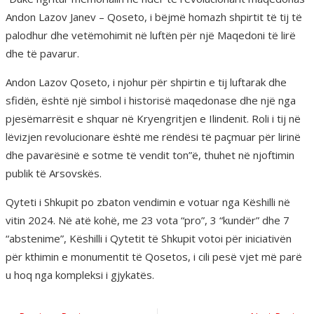
Andon Lazov Janev – Qoseto, i bëjmë homazh shpirtit të tij të
palodhur dhe vetëmohimit në luftën për një Maqedoni të lirë
dhe të pavarur.
Andon Lazov Qoseto, i njohur për shpirtin e tij luftarak dhe
sfidën, është një simbol i historisë maqedonase dhe një nga
pjesëmarrësit e shquar në Kryengritjen e Ilindenit. Roli i tij në
lëvizjen revolucionare është me rëndësi të paçmuar për lirinë
dhe pavarësinë e sotme të vendit ton”ë, thuhet në njoftimin
publik të Arsovskës.
Qyteti i Shkupit po zbaton vendimin e votuar nga Këshilli në
vitin 2024. Në atë kohë, me 23 vota “pro”, 3 “kundër” dhe 7
“abstenime”, Këshilli i Qytetit të Shkupit votoi për iniciativën
për kthimin e monumentit të Qosetos, i cili pesë vjet më parë
u hoq nga kompleksi i gjykatës.