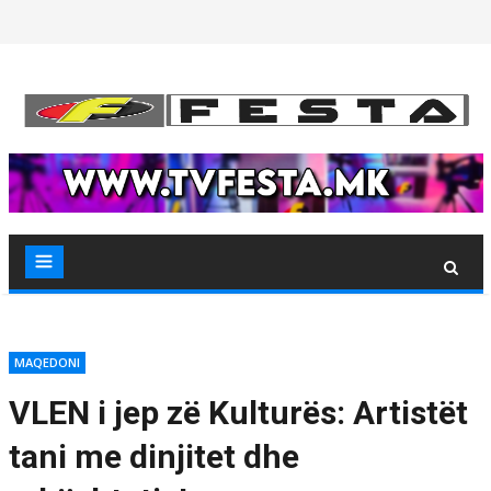
Skip
to
content
MAQEDONI
VLEN i jep zë Kulturës: Artistët
tani me dinjitet dhe