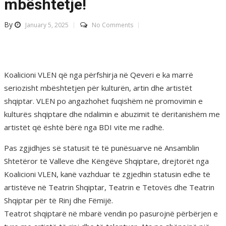
mbështetje!
By
January 5, 2025
No Comments
Koalicioni VLEN që nga përfshirja në Qeveri e ka marrë
seriozisht mbështetjen për kulturën, artin dhe artistët
shqiptar. VLEN po angazhohet fuqishëm në promovimin e
kulturës shqiptare dhe ndalimin e abuzimit të deritanishëm me
artistët që është bërë nga BDI vite me radhë.
Pas zgjidhjes së statusit të të punësuarve në Ansamblin
Shtetëror të Valleve dhe Këngëve Shqiptare, drejtorët nga
Koalicioni VLEN, kanë vazhduar të zgjedhin statusin edhe të
artistëve në Teatrin Shqiptar, Teatrin e Tetovës dhe Teatrin
Shqiptar për të Rinj dhe Fëmijë.
Teatrot shqiptarë në mbarë vendin po pasurojnë përbërjen e