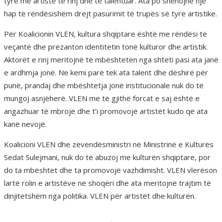
tyre me artistë të rinj dhe të talentuar. Ata po shënojnë një
hap të rëndësishëm drejt pasurimit të trupës së tyre artistike.
Për Koalicionin VLEN, kultura shqiptare është me rëndësi të
veçantë dhe prezanton identitetin tonë kulturor dhe artistik.
Aktorët e rinj meritojnë të mbështeten nga shteti pasi ata janë
e ardhmja jonë. Ne kemi parë tek ata talent dhe dëshirë për
punë, prandaj dhe mbështetja jonë institucionale nuk do të
mungoj asnjëherë. VLEN me të gjithë forcat e saj është e
angazhuar të mbrojë dhe t’i promovojë artistët kudo që ata
kanë nevojë.
Koalicioni VLEN dhe zëvendësministri në Ministrinë e Kulturës
Sedat Sulejmani, nuk do të abuzoj me kulturën shqiptare, por
do ta mbështet dhe ta promovojë vazhdimisht. VLEN vlerëson
lartë rolin e artistëve në shoqëri dhe ata meritojnë trajtim të
dinjitetshëm nga politika. VLEN për artistët dhe kulturën.