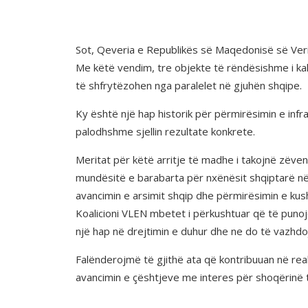
Sot, Qeveria e Republikës së Maqedonisë së Veri
Me këtë vendim, tre objekte të rëndësishme i k
të shfrytëzohen nga paralelet në gjuhën shqipe.
Ky është një hap historik për përmirësimin e in
palodhshme sjellin rezultate konkrete.
Meritat për këtë arritje të madhe i takojnë zëvend
mundësitë e barabarta për nxënësit shqiptarë në 
avancimin e arsimit shqip dhe përmirësimin e kush
Koalicioni VLEN mbetet i përkushtuar që të punoj
një hap në drejtimin e duhur dhe ne do të vazhdo
Falënderojmë të gjithë ata që kontribuuan në real
avancimin e çështjeve me interes për shoqërinë 