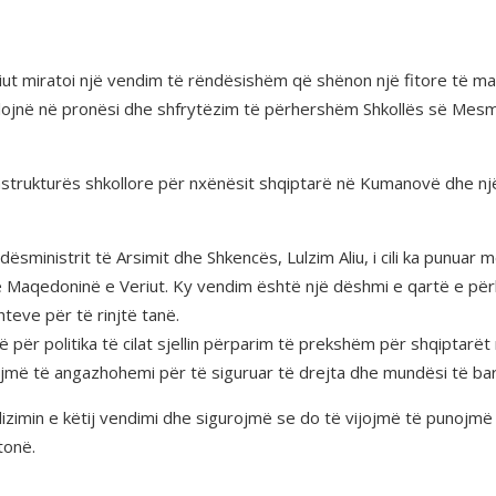
ut miratoi një vendim të rëndësishëm që shënon një fitore të m
alojnë në pronësi dhe shfrytëzim të përhershëm Shkollës së Mes
frastrukturës shkollore për nxënësit shqiptarë në Kumanovë dhe n
ësministrit të Arsimit dhe Shkencës, Lulzim Aliu, i cili ka punuar
Maqedoninë e Veriut. Ky vendim është një dëshmi e qartë e përkus
teve për të rinjtë tanë.
ë për politika të cilat sjellin përparim të prekshëm për shqipta
jmë të angazhohemi për të siguruar të drejta dhe mundësi të bara
izimin e këtij vendimi dhe sigurojmë se do të vijojmë të punojmë 
tonë.