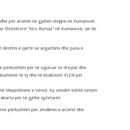
adhe për arsimin në gjuhën shqipe në Kumanovë.
me Shtetërore “Kiro Burnaz” në Kumanovë, që do
jë dëshmi e qartë se angazhimi dhe puna e
 me përkushtim për të siguruar të drejtat dhe
htimit të tij dhe të koalicionit VLEN për
rët në Maqedoninë e Veriut. Ky vendim është vetëm
barta për të gjithë qytetarët.
me përkushtim për zhvillimin e arsimit dhe