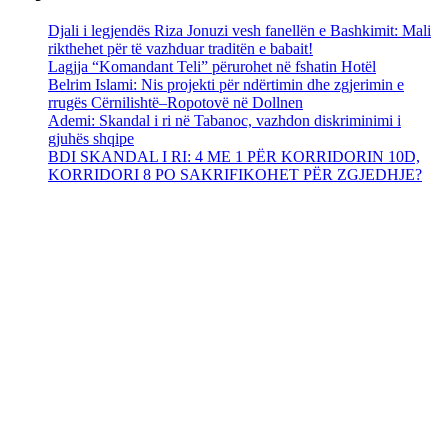
Djali i legjendës Riza Jonuzi vesh fanellën e Bashkimit: Mali
rikthehet për të vazhduar traditën e babait!
Lagjja “Komandant Teli” përurohet në fshatin Hotël
Belrim Islami: Nis projekti për ndërtimin dhe zgjerimin e
rrugës Cërnilishtë–Ropotovë në Dollnen
Ademi: Skandal i ri në Tabanoc, vazhdon diskriminimi i
gjuhës shqipe
BDI SKANDAL I RI: 4 ME 1 PËR KORRIDORIN 10D,
KORRIDORI 8 PO SAKRIFIKOHET PËR ZGJEDHJE?