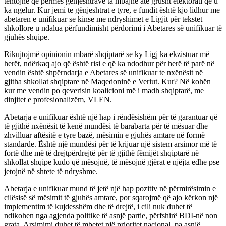
tentojnë që përmes gënjeshtrave ta mbajnë atë grusht elektorati që u
ka ngelur. Kur jemi te gënjeshtrat e tyre, e fundit është kjo lidhur me
abetaren e unifikuar se kinse me ndryshimet e Ligjit për tekstet
shkollore u ndalua përfundimisht përdorimi i Abetares së unifikuar të
gjuhës shqipe.
Rikujtojmë opinionin mbarë shqiptarë se ky Ligj ka ekzistuar më
herët, ndërkaq ajo që është risi e që ka ndodhur për herë të parë në
vendin është shpërndarja e Abetares së unifikuar te nxënësit në
gjitha shkollat shqiptare në Maqedoninë e Veriut. Kur? Në kohën
kur me vendin po qeverisin koalicioni më i madh shqiptarë, me
dinjitet e profesionalizëm, VLEN.
Abetarja e unifikuar është një hap i rëndësishëm për të garantuar që
të gjithë nxënësit të kenë mundësi të barabarta për të mësuar dhe
zhvilluar aftësitë e tyre bazë, mësimin e gjuhës amtare në formë
standarde. Është një mundësi për të krijuar një sistem arsimor më të
fortë dhe më të drejtpërdrejtë për të gjithë fëmijët shqiptarë në
shkollat shqipe kudo që mësojnë, të mësojnë gjërat e njëjta edhe pse
jetojnë në shtete të ndryshme.
Abetarja e unifikuar mund të jetë një hap pozitiv në përmirësimin e
cilësisë së mësimit të gjuhës amtare, por sqarojmë që ajo kërkon një
implementim të kujdesshëm dhe të drejtë, i cili nuk duhet të
ndikohen nga agjenda politike të asnjë partie, përfshirë BDI-në non
grata. Arsimimi duhet të mbetet një prioritet nacional, pa asnjë