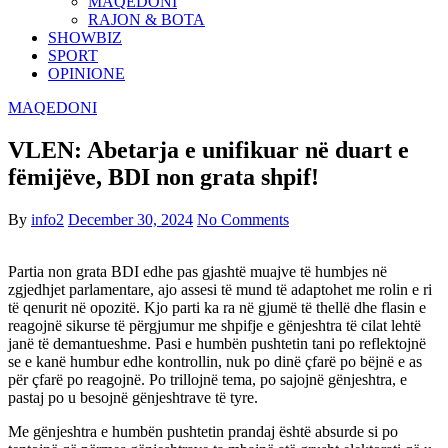
MAQEDONI
RAJON & BOTA
SHOWBIZ
SPORT
OPINIONE
MAQEDONI
VLEN: Abetarja e unifikuar në duart e
fëmijëve, BDI non grata shpif!
By
info2
December 30, 2024
No Comments
Partia non grata BDI edhe pas gjashtë muajve të humbjes në
zgjedhjet parlamentare, ajo assesi të mund të adaptohet me rolin e ri
të qenurit në opozitë. Kjo parti ka ra në gjumë të thellë dhe flasin e
reagojnë sikurse të përgjumur me shpifje e gënjeshtra të cilat lehtë
janë të demantueshme. Pasi e humbën pushtetin tani po reflektojnë
se e kanë humbur edhe kontrollin, nuk po dinë çfarë po bëjnë e as
për çfarë po reagojnë. Po trillojnë tema, po sajojnë gënjeshtra, e
pastaj po u besojnë gënjeshtrave të tyre.
Me gënjeshtra e humbën pushtetin prandaj është absurde si po