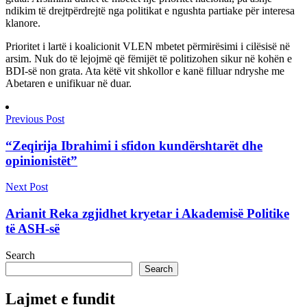
ndikim të drejtpërdrejtë nga politikat e ngushta partiake për interesa
klanore.
Prioritet i lartë i koalicionit VLEN mbetet përmirësimi i cilësisë në
arsim. Nuk do të lejojmë që fëmijët të politizohen sikur në kohën e
BDI-së non grata. Ata këtë vit shkollor e kanë filluar ndryshe me
Abetaren e unifikuar në duar.
Previous Post
“Zeqirija Ibrahimi i sfidon kundërshtarët dhe
opinionistët”
Next Post
Arianit Reka zgjidhet kryetar i Akademisë Politike
të ASH-së
Search
Search
Lajmet e fundit