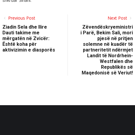
shkruar Sinani.
Previous Post
Next Post
Ziadin Sela dhe Ilire
Zëvendëskryeministri
Dauti takime me
i Parë, Bekim Sali, mori
mërgatën në Zvicër:
pjesë në pritjen
Është koha për
solemne në kuadër të
aktivizimin e diasporës
partneritetit ndërmjet
Landit të Nordrhein-
Westfalen dhe
Republikës së
Maqedonisë së Veriut!