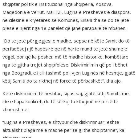
shqiptar politik e institucional nga Shqipëria, Kosova,
Maqedonia e Veriut, Mali i Zi, Lugina e Preshevës e diaspora,
në cilësinë e kryetares së Komunës, Sinani tha se do të jetë
pjesë e njërit nga 18 panelet që janë paraparë të mbahen.
“Do të jetë përgjegjësi e madhe, sepse në këtë Samit do të
përfaqësoj një hapësirë që në hartë mund të jetë shumë e
vogël, por që ka peshën më të madhe historike, kombëtare
nga të gjitha trojet shqipfolëse. Diskriminimin që po i bëhet
nga Beogradi, e i cili tashmë po i vjen Luginës në heshtje, gjatë
këtij Samiti do ta rikthej në forcë të përbashkët”, tha ajo.
Këtë diskriminim të heshtur, sipas saj, gjatë këtij Samiti, me
ide e hapa konkret, do të kërkoj ta kthejmë në forcë të
zhurmshme.
“Lugina e Preshevës, e shtypur dhe diskriminuar, është
aktualisht plaga më e madhe për të gjithë shqiptarinë”, ka