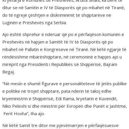
Kryetarja e Komunës së Preshevës, Ardita Sinani, ka bërë të
ditur se në Samitin e IV të Diasporës që po mbahet në Tiranë,
do të ngrejë çështjen e diskriminimit të shqiptarëve në
Luginën e Preshevës nga Serbia.
Ajo është shprehur e nderuar që po e përfaqëson komunën e
Preshevës në hapjen e Samitit të IV të Diasporës që po
mbahet në Pallatin e Kongreseve në Tiranë. Në këtë ngjarje të
rëndësishme mbarëshqiptare, në ceremoninë e hapjes ajo u
mirëprit nga Presidenti i Republikës së Shqipërisë, Bajram
Begaj.
“Në mesin e shumë figurave e personaliteteve të jetës publike
e politike në trojet shqiptare, pata nderin të takoj edhe
kryeministrin e Shqipërisë, Edi Rama, kryetarin e Kuvendit,
Niko Peleshi si dhe ministrin për Evropën dhe Punët e Jashtme,
Ferit Hoxha”, tha ajo.
Në këtë Samit tre ditor me pjesëmarrjen e përfaqësuesve