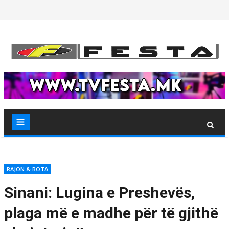
Skip
to
content
RAJON & BOTA
Sinani: Lugina e Preshevës,
plaga më e madhe për të gjithë