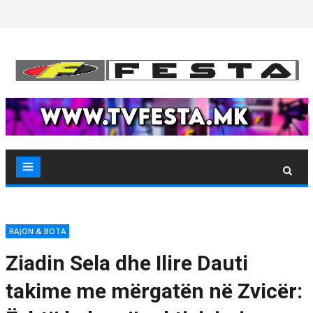
Skip
to
content
RAJON & BOTA
Ziadin Sela dhe Ilire Dauti
takime me mërgatën në Zvicër: