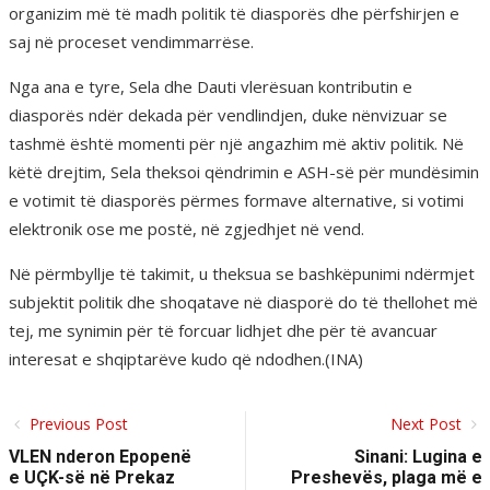
organizim më të madh politik të diasporës dhe përfshirjen e
saj në proceset vendimmarrëse.
Nga ana e tyre, Sela dhe Dauti vlerësuan kontributin e
diasporës ndër dekada për vendlindjen, duke nënvizuar se
tashmë është momenti për një angazhim më aktiv politik. Në
këtë drejtim, Sela theksoi qëndrimin e ASH-së për mundësimin
e votimit të diasporës përmes formave alternative, si votimi
elektronik ose me postë, në zgjedhjet në vend.
Në përmbyllje të takimit, u theksua se bashkëpunimi ndërmjet
subjektit politik dhe shoqatave në diasporë do të thellohet më
tej, me synimin për të forcuar lidhjet dhe për të avancuar
interesat e shqiptarëve kudo që ndodhen.(INA)
Previous Post
Next Post
VLEN nderon Epopenë
Sinani: Lugina e
e UÇK-së në Prekaz
Preshevës, plaga më e