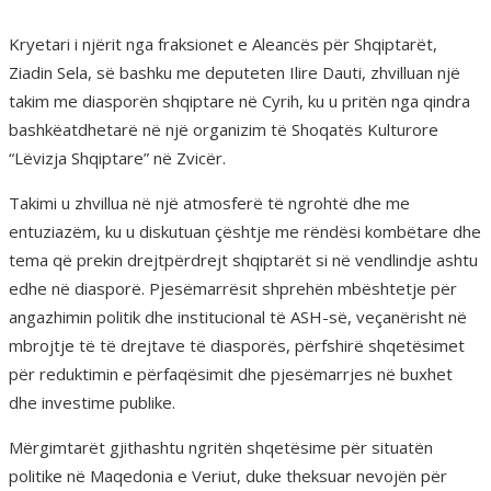
Kryetari i njërit nga fraksionet e Aleancës për Shqiptarët,
Ziadin Sela, së bashku me deputeten Ilire Dauti, zhvilluan një
takim me diasporën shqiptare në Cyrih, ku u pritën nga qindra
bashkëatdhetarë në një organizim të Shoqatës Kulturore
“Lëvizja Shqiptare” në Zvicër.
Takimi u zhvillua në një atmosferë të ngrohtë dhe me
entuziazëm, ku u diskutuan çështje me rëndësi kombëtare dhe
tema që prekin drejtpërdrejt shqiptarët si në vendlindje ashtu
edhe në diasporë. Pjesëmarrësit shprehën mbështetje për
angazhimin politik dhe institucional të ASH-së, veçanërisht në
mbrojtje të të drejtave të diasporës, përfshirë shqetësimet
për reduktimin e përfaqësimit dhe pjesëmarrjes në buxhet
dhe investime publike.
Mërgimtarët gjithashtu ngritën shqetësime për situatën
politike në Maqedonia e Veriut, duke theksuar nevojën për