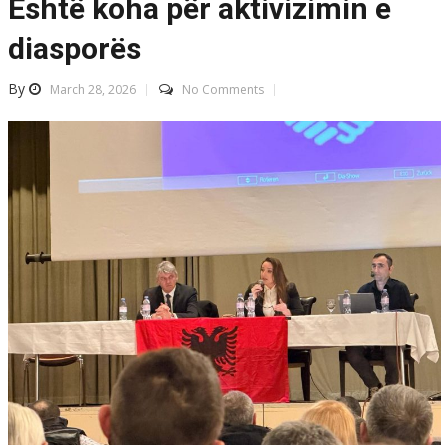
Është koha për aktivizimin e
diasporës
By
March 28, 2026
No Comments