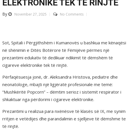
ELEKTRONIKE TEK TË RINJTË
By
November 27, 2025
No Comments
Sot, Spitali i Përgjithshëm i Kumanovës u bashkua me kënaqësi
në shënimin e Ditës Botërore të Fëmijëve përmes një
prezantimi edukativ të dedikuar ndikimit të dëmshëm të
cigareve elektronike tek të rinjtë.
Përfaqësuesja jonë, dr. Aleksandra Hristova, pediatre dhe
neonatologe, mbajti një ligjëratë profesionale me temë:
“Mushkëritë Popcorn” – dëmtim serioz i sistemit respirator i
shkaktuar nga përdorimi i cigareve elektronike.
Prezantimi u realizua para nxënësve të klasës së IX, me synim
rritjen e vetëdijes dhe parandalimin e sjelljeve të dëmshme te
të rinjtë.