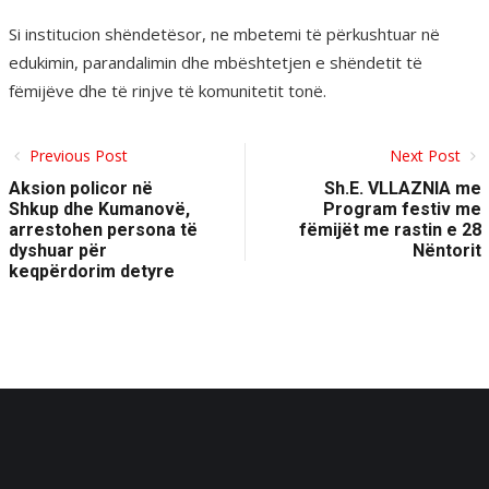
Si institucion shëndetësor, ne mbetemi të përkushtuar në
edukimin, parandalimin dhe mbështetjen e shëndetit të
fëmijëve dhe të rinjve të komunitetit tonë.
Previous Post
Next Post
Aksion policor në
Sh.E. VLLAZNIA me
Shkup dhe Kumanovë,
Program festiv me
arrestohen persona të
fëmijët me rastin e 28
dyshuar për
Nëntorit
keqpërdorim detyre