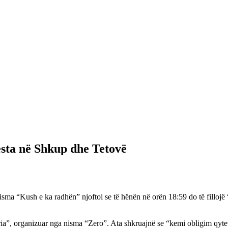
esta në Shkup dhe Tetovë
isma “Kush e ka radhën” njoftoi se të hënën në orën 18:59 do të filloj
ria”, organizuar nga nisma “Zero”. Ata shkruajnë se “kemi obligim qytet