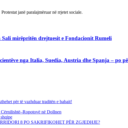
rotestat janë paralajmëruar në rrjetet sociale.
 Sali mirëpritën drejtuesit e Fondacionit Rumeli
ientëve nga Italia, Suedia, Austria dhe Spanja – po për
thehet për të vazhduar traditën e babait!
ës Cërnilishtë–Ropotovë në Dollnen
 shqipe
KORRIDORI 8 PO SAKRIFIKOHET PËR ZGJEDHJE?