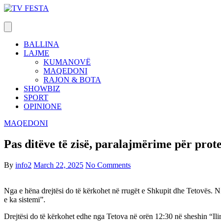
Skip
to
content
BALLINA
LAJME
KUMANOVË
MAQEDONI
RAJON & BOTA
SHOWBIZ
SPORT
OPINIONE
MAQEDONI
Pas ditëve të zisë, paralajmërime për prot
By
info2
March 22, 2025
No Comments
Nga e hëna drejtësi do të kërkohet në rrugët e Shkupit dhe Tetovës. N
e ka sistemi”.
Drejtësi do të kërkohet edhe nga Tetova në orën 12:30 në sheshin “Ili