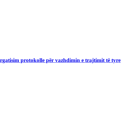
gatisim protokolle për vazhdimin e trajtimit të tyre