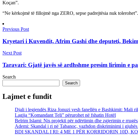
Koçan”.
“Ne kërkojmë të fillojmë nga ZERO, sepse padrejtësia nuk tolerohet”. P
Previous Post
Kryetari i Kuvendit, Afrim Gashi dhe deputeti, Bekim
Next Post
Taravari: Gjatë javës së ardhshme presim lirimin e pac
Search
Search
Lajmet e fundit
Djali i legjendës Riza Jonuzi vesh fanellën e Bashkimit: Mali rik
Lagjja “Komandant Teli” përurohet në fshatin Hotël
Belrim Islami: Nis projekti për ndërtimin dhe zgjerimin e rrug
Ademi: Skandal i ri në Tabanoc, vazhdon diskriminimi i gjuhës
BDI SKANDAL I RI: 4 ME 1 PËR KORRIDORIN 10D, 