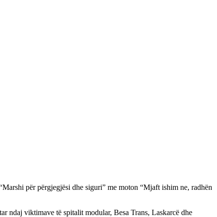
ë “Marshi për përgjegjësi dhe siguri” me moton “Mjaft ishim ne, radhën
ar ndaj viktimave të spitalit modular, Besa Trans, Laskarcë dhe