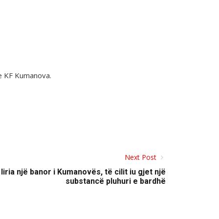
a e KF Kumanova.
Next Post
iria një banor i Kumanovës, të cilit iu gjet një
substancë pluhuri e bardhë