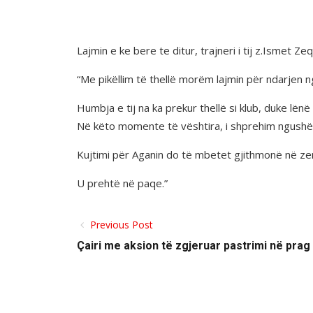
Lajmin e ke bere te ditur, trajneri i tij z.Ismet Zeqrir
“Me pikëllim të thellë morëm lajmin për ndarjen ng
Humbja e tij na ka prekur thellë si klub, duke lë
Në këto momente të vështira, i shprehim ngushël
Kujtimi për Aganin do të mbetet gjithmonë në ze
U prehtë në paqe.”
Previous Post
Çairi me aksion të zgjeruar pastrimi në prag