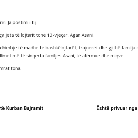
i. Ja postimi i tij:
a jeta të lojtarit tonë 13-vjeçar, Agan Asani.
në dhimbje të madhe te bashkëlojtarët, trajnerët dhe gjithë familj
limet më të sinqerta familjes Asani, të afërmve dhe miqve.
mrat tona.
 të Kurban Bajramit
Është privuar nga l