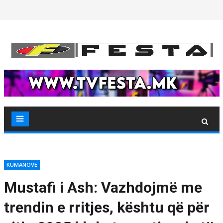
Skip
to
content
KUMANOVË
Mustafi i Ash: Vazhdojmë me
trendin e rritjes, kështu që për