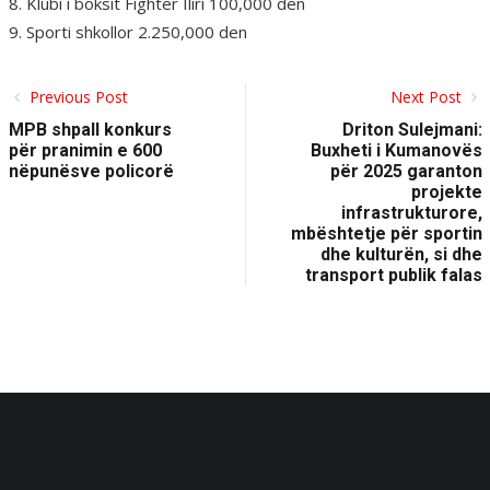
8. Klubi i boksit Fighter Iliri 100,000 den
9. Sporti shkollor 2.250,000 den
Previous Post
Next Post
MPB shpall konkurs
Driton Sulejmani:
për pranimin e 600
Buxheti i Kumanovës
nëpunësve policorë
për 2025 garanton
projekte
infrastrukturore,
mbështetje për sportin
dhe kulturën, si dhe
transport publik falas