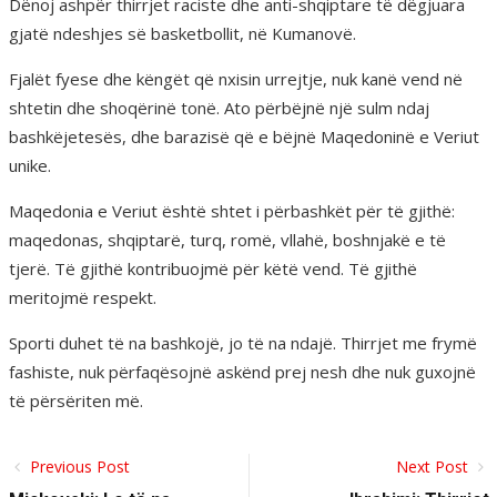
Dënoj ashpër thirrjet raciste dhe anti-shqiptare të dëgjuara
gjatë ndeshjes së basketbollit, në Kumanovë.
Fjalët fyese dhe këngët që nxisin urrejtje, nuk kanë vend në
shtetin dhe shoqërinë tonë. Ato përbëjnë një sulm ndaj
bashkëjetesës, dhe barazisë që e bëjnë Maqedoninë e Veriut
unike.
Maqedonia e Veriut është shtet i përbashkët për të gjithë:
maqedonas, shqiptarë, turq, romë, vllahë, boshnjakë e të
tjerë. Të gjithë kontribuojmë për këtë vend. Të gjithë
meritojmë respekt.
Sporti duhet të na bashkojë, jo të na ndajë. Thirrjet me frymë
fashiste, nuk përfaqësojnë askënd prej nesh dhe nuk guxojnë
të përsëriten më.
Previous Post
Next Post