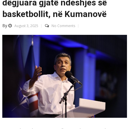
dëgjuara gjatë ndeshjes së
basketbollit, në Kumanovë
By
August 3, 2025
No Comments