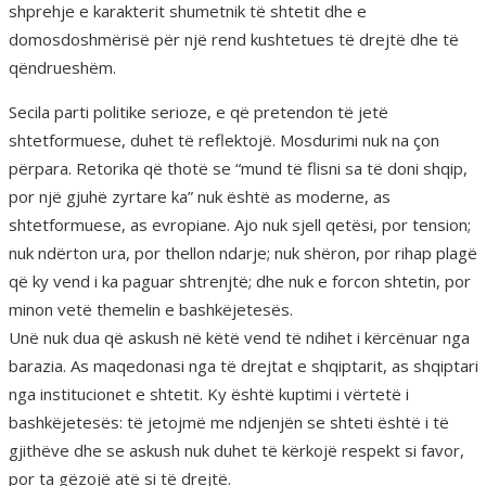
shprehje e karakterit shumetnik të shtetit dhe e
domosdoshmërisë për një rend kushtetues të drejtë dhe të
qëndrueshëm.
Secila parti politike serioze, e që pretendon të jetë
shtetformuese, duhet të reflektojë. Mosdurimi nuk na çon
përpara. Retorika që thotë se “mund të flisni sa të doni shqip,
por një gjuhë zyrtare ka” nuk është as moderne, as
shtetformuese, as evropiane. Ajo nuk sjell qetësi, por tension;
nuk ndërton ura, por thellon ndarje; nuk shëron, por rihap plagë
që ky vend i ka paguar shtrenjtë; dhe nuk e forcon shtetin, por
minon vetë themelin e bashkëjetesës.
Unë nuk dua që askush në këtë vend të ndihet i kërcënuar nga
barazia. As maqedonasi nga të drejtat e shqiptarit, as shqiptari
nga institucionet e shtetit. Ky është kuptimi i vërtetë i
bashkëjetesës: të jetojmë me ndjenjën se shteti është i të
gjithëve dhe se askush nuk duhet të kërkojë respekt si favor,
por ta gëzojë atë si të drejtë.