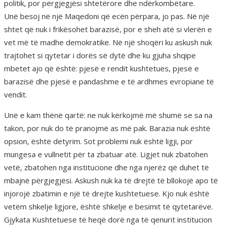
politik, por përgjegjësi shtetërore dhe ndërkombëtare.
Unë besoj në një Maqedoni që ecën përpara, jo pas. Në një
shtet që nuk i frikësohet barazisë, por e sheh atë si vlerën e
vet më të madhe demokratike. Në një shoqëri ku askush nuk
trajtohet si qytetar i dorës së dytë dhe ku gjuha shqipe
mbetet ajo që është: pjesë e rendit kushtetues, pjesë e
barazisë dhe pjesë e pandashme e të ardhmes evropiane të
vendit.
Unë e kam thënë qartë: ne nuk kërkojmë më shumë se sa na
takon, por nuk do të pranojmë as më pak. Barazia nuk është
opsion, është detyrim. Sot problemi nuk është ligji, por
mungesa e vullnetit për ta zbatuar atë. Ligjet nuk zbatohen
vetë, zbatohen nga institucione dhe nga njerëz që duhet të
mbajnë përgjegjësi. Askush nuk ka të drejtë të bllokojë apo të
injorojë zbatimin e një të drejte kushtetuese. Kjo nuk është
vetëm shkelje ligjore, është shkelje e besimit të qytetarëve.
Gjykata Kushtetuese të heqë dorë nga të qenurit institucion