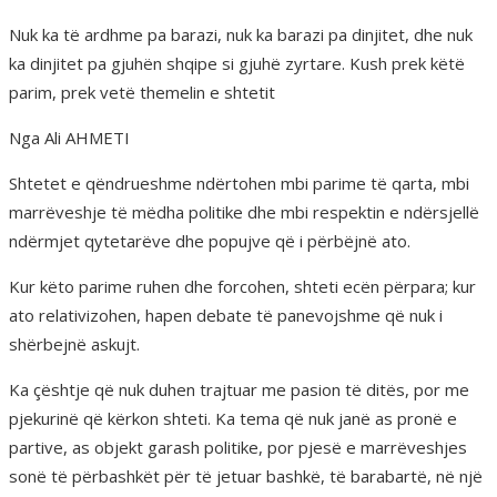
Nuk ka të ardhme pa barazi, nuk ka barazi pa dinjitet, dhe nuk
ka dinjitet pa gjuhën shqipe si gjuhë zyrtare. Kush prek këtë
parim, prek vetë themelin e shtetit
Nga Ali AHMETI
Shtetet e qëndrueshme ndërtohen mbi parime të qarta, mbi
marrëveshje të mëdha politike dhe mbi respektin e ndërsjellë
ndërmjet qytetarëve dhe popujve që i përbëjnë ato.
Kur këto parime ruhen dhe forcohen, shteti ecën përpara; kur
ato relativizohen, hapen debate të panevojshme që nuk i
shërbejnë askujt.
Ka çështje që nuk duhen trajtuar me pasion të ditës, por me
pjekurinë që kërkon shteti. Ka tema që nuk janë as pronë e
partive, as objekt garash politike, por pjesë e marrëveshjes
sonë të përbashkët për të jetuar bashkë, të barabartë, në një