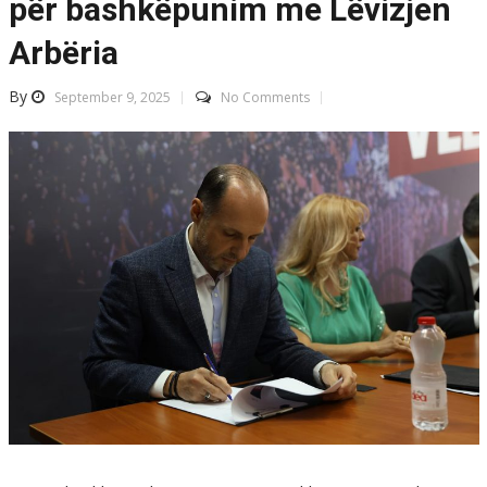
për bashkëpunim me Lëvizjen
Arbëria
By
September 9, 2025
No Comments