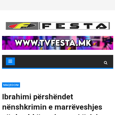
Skip
to
content
MAQEDONI
Ibrahimi përshëndet
nënshkrimin e marrëveshjes