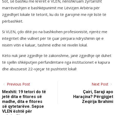
Sot, së bashku me krerët e VLEN, nënshkruam zyrtarisht
marrëveshjen e bashkëpunimit me Lëvizjen Arbëria për
zgjedhjet lokale të tetorit, ku do të garojmë me një listë të
përbashkët.
Si VLEN, çdo ditë po na bashkohen profesionistë, njerëz me
integritet dhe vullnet për të çuar përpara ndryshimin që e
nisëm vitin e kaluar, tashmë edhe në nivelin lokal.
Këto nuk janë zgjedhje të zakonshme, janë zgjedhje që duhet
të sjellin shkëputjen përfundimtare nga institucionet e kapura
dhe abuzuesit 22-vjeçar të pushtetit lokal!
Previous Post
Next Post
Mexhiti: 19 tetori do të
Çairi, Saraji apo
jetë dita e fitores së
Haraçina? Përgjigjet
madhe, dita e fitores
Zeqirija Ibrahimi
së qytetarëve. Sepse
VLEN është për