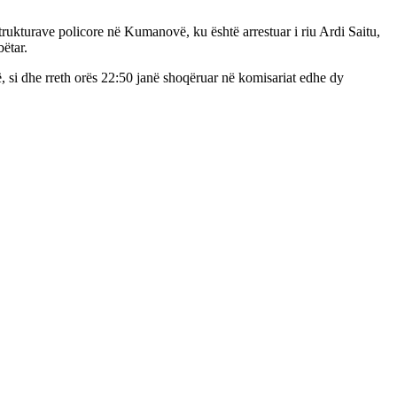
trukturave policore në Kumanovë, ku është arrestuar i riu Ardi Saitu,
ëtar.
rë, si dhe rreth orës 22:50 janë shoqëruar në komisariat edhe dy