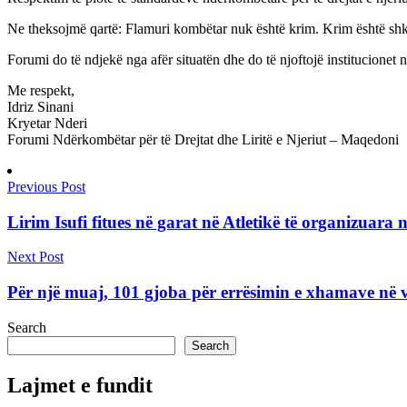
Ne theksojmë qartë: Flamuri kombëtar nuk është krim. Krim është shkelj
Forumi do të ndjekë nga afër situatën dhe do të njoftojë institucionet n
Me respekt,
Idriz Sinani
Kryetar Nderi
Forumi Ndërkombëtar për të Drejtat dhe Liritë e Njeriut – Maqedoni
Previous Post
Lirim Isufi fitues në garat në Atletikë të organizuar
Next Post
Për një muaj, 101 gjoba për errësimin e xhamave në 
Search
Search
Lajmet e fundit