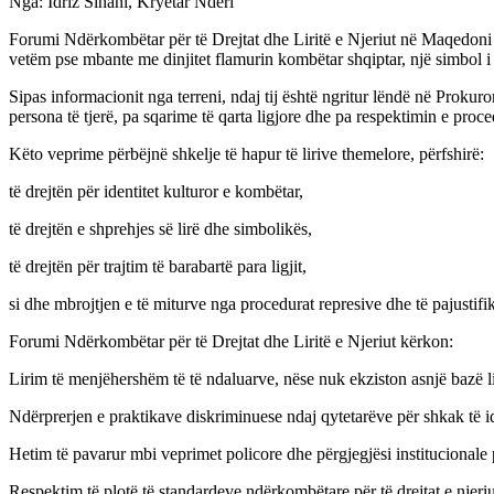
Nga: Idriz Sinani, Kryetar Nderi
Forumi Ndërkombëtar për të Drejtat dhe Liritë e Njeriut në Maqedoni s
vetëm pse mbante me dinjitet flamurin kombëtar shqiptar, një simbol i 
Sipas informacionit nga terreni, ndaj tij është ngritur lëndë në Prokuro
persona të tjerë, pa sqarime të qarta ligjore dhe pa respektimin e proc
Këto veprime përbëjnë shkelje të hapur të lirive themelore, përfshirë:
të drejtën për identitet kulturor e kombëtar,
të drejtën e shprehjes së lirë dhe simbolikës,
të drejtën për trajtim të barabartë para ligjit,
si dhe mbrojtjen e të miturve nga procedurat represive dhe të pajustifi
Forumi Ndërkombëtar për të Drejtat dhe Liritë e Njeriut kërkon:
Lirim të menjëhershëm të të ndaluarve, nëse nuk ekziston asnjë bazë li
Ndërprerjen e praktikave diskriminuese ndaj qytetarëve për shkak të ide
Hetim të pavarur mbi veprimet policore dhe përgjegjësi institucionale 
Respektim të plotë të standardeve ndërkombëtare për të drejtat e njeriut, 