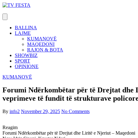
Skip
to
content
BALLINA
LAJME
KUMANOVË
MAQEDONI
RAJON & BOTA
SHOWBIZ
SPORT
OPINIONE
KUMANOVË
Forumi Ndërkombëtar për të Drejtat dhe Li
veprimeve të fundit të strukturave polic
By
info2
November 29, 2025
No Comments
Reagim
Forumi Ndërkombëtar për të Drejtat dhe Liritë e Njeriut – Maqedoni