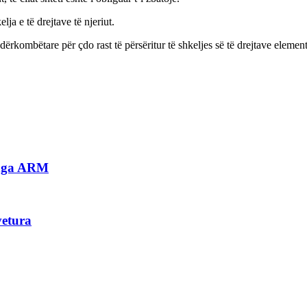
a e të drejtave të njeriut.
dërkombëtare për çdo rast të përsëritur të shkeljes së të drejtave element
a nga ARM
vetura