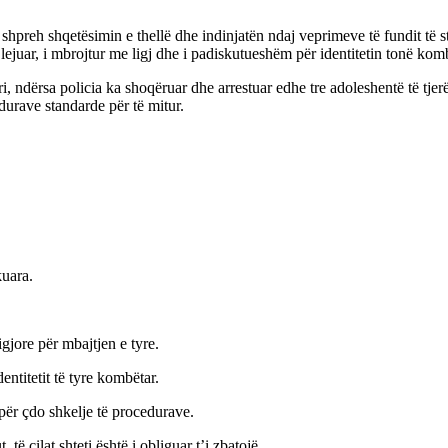
hpreh shqetësimin e thellë dhe indinjatën ndaj veprimeve të fundit të s
lejuar, i mbrojtur me ligj dhe i padiskutueshëm për identitetin tonë komb
ri, ndërsa policia ka shoqëruar dhe arrestuar edhe tre adoleshentë të tje
edurave standarde për të mitur.
kuara.
gjore për mbajtjen e tyre.
ntitetit të tyre kombëtar.
për çdo shkelje të procedurave.
të cilat shteti është i obliguar t’i zbatojë.