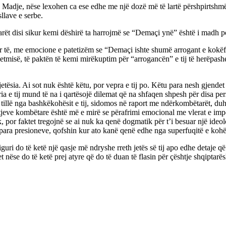
. Madje, nëse lexohen ca ese edhe me një dozë më të lartë përshpirtshmër
llave e serbe.
arët disi sikur kemi dëshirë ta harrojmë se “Demaçi ynë” është i madh 
ër të, me emocione e patetizëm se “Demaçi ishte shumë arrogant e kok
 vetmisë, të paktën të kemi mirëkuptim për “arrogancën” e tij të herëpas
ësia. Ai sot nuk është këtu, por vepra e tij po. Këtu para nesh gjendet e
a e tij mund të na i qartësojë dilemat që na shfaqen shpesh për disa pers
 të tillë nga bashkëkohësit e tij, sidomos në raport me ndërkombëtarët,
ve kombëtare është më e mirë se përafrimi emocional me vlerat e imponuara
, por faktet tregojnë se ai nuk ka qenë dogmatik për t’i besuar një ideol
ë para presioneve, qofshin kur ato kanë qenë edhe nga superfuqitë e kohë
uri do të ketë një qasje më ndryshe rreth jetës së tij apo edhe detaje q
nëse do të ketë prej atyre që do të duan të flasin për çështje shqiptarësh