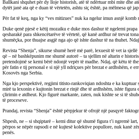
Ballkani shquhet për dy lloje historish, atë të ndërtuar mbi mite dhe a
dytët janë ata që e duan të vërtetën, ashtu siç është, pa mëlmesa që jap
Për fat të keq, nga ky “ves mitizues” nuk ka ngelur imun asnjë komb 
Duke qenë pjesë e këtij mozaiku e duke mos dashur të ngelemi prapa t
qesharakë para shkencëtarëve të vërtetë, që kanë ardhur në trevat tona 
shumëçka, por thuajse asgjë nga ajo që ishte dashur të na thuhet. Ndaj,
Revista “Shenja”, sikurse shumë herë më parë, lexuesit të vet ia sjellë
që – në bashkëpunim me shumë autorë – ta sjellim në altarin e historis
pretendojmë se kemi bërë ndonjë vepër të madhe. Ndaj, që këtu të themi
për fatin e tij personal e si një yll ndriçues për brezat e ardhshëm, e e
Kosovës nga Serbia.
Nga kjo perspektivë, regjimi titisto-rankoviqian ndoshta e ka kuptuar s
mirë ta lexonin e kujtonin brezat e rinjë dhe të ardhshëm, ishte figur
çlirimin e atdheut. Kjo figurë markante, zaten, nuk kishte se si të shuhej
të proceseve.
Prandaj, revista “Shenja” është përpjekur të ofrojë një pasqyrë faktogra
Shpesh, ne – si shqiptarë – kemi ditur që shumë figura t’i ngremë lart,
përpos se nëpër rapsodi e në kujtesë kolektive popullore, nuk kanë zënë
penës.