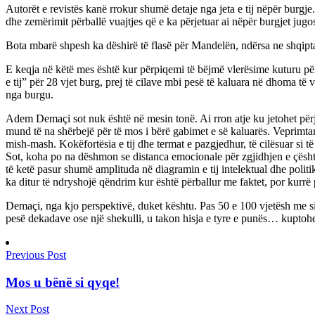
Autorët e revistës kanë rrokur shumë detaje nga jeta e tij nëpër burgje
dhe zemërimit përballë vuajtjes që e ka përjetuar ai nëpër burgjet jugos
Bota mbarë shpesh ka dëshirë të flasë për Mandelën, ndërsa ne shqipt
E keqja në këtë mes është kur përpiqemi të bëjmë vlerësime kuturu p
e tij” për 28 vjet burg, prej të cilave mbi pesë të kaluara në dhoma të
nga burgu.
Adem Demaçi sot nuk është në mesin tonë. Ai rron atje ku jetohet përjet
mund të na shërbejë për të mos i bërë gabimet e së kaluarës. Veprimtari
mish-mash. Kokëfortësia e tij dhe termat e pazgjedhur, të cilësuar si
Sot, koha po na dëshmon se distanca emocionale për zgjidhjen e çështje
të ketë pasur shumë amplituda në diagramin e tij intelektual dhe politik
ka ditur të ndryshojë qëndrim kur është përballur me faktet, por kurr
Demaçi, nga kjo perspektivë, duket kështu. Pas 50 e 100 vjetësh me sig
pesë dekadave ose një shekulli, u takon hisja e tyre e punës… kuptohet 
Previous Post
Mos u bënë si qyqe!
Next Post