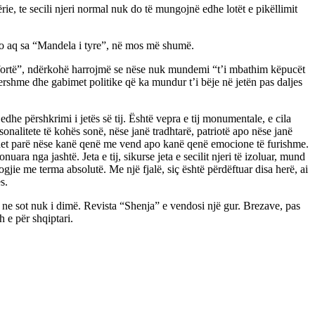
ie, te secili njeri normal nuk do të mungojnë edhe lotët e pikëllimit
po aq sa “Mandela i tyre”, në mos më shumë.
ëfortë”, ndërkohë harrojmë se nëse nuk mundemi “t’i mbathim këpucët
hershme dhe gabimet politike që ka mundur t’i bëje në jetën pas daljes
dhe përshkrimi i jetës së tij. Është vepra e tij monumentale, e cila
onalitete të kohës sonë, nëse janë tradhtarë, patriotë apo nëse janë
 duhet parë nëse kanë qenë me vend apo kanë qenë emocione të furishme.
 nga jashtë. Jeta e tij, sikurse jeta e secilit njeri të izoluar, mund
ogjie me terma absolutë. Me një fjalë, siç është përdëftuar disa herë, ai
s.
ë ne sot nuk i dimë. Revista “Shenja” e vendosi një gur. Brezave, pas
 e për shqiptari.