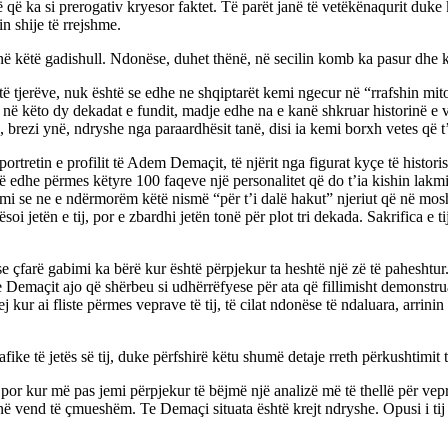
të që ka si prerogativ kryesor faktet. Të parët janë të vetëkënaqurit duk
in shije të rrejshme.
në këtë gadishull. Ndonëse, duhet thënë, në secilin komb ka pasur dhe k
ë tjerëve, nuk është se edhe ne shqiptarët kemi ngecur në “rrafshin m
në këto dy dekadat e fundit, madje edhe na e kanë shkruar historinë e vër
 brezi ynë, ndryshe nga paraardhësit tanë, disi ia kemi borxh vetes që t
 portretin e profilit të Adem Demaçit, të njërit nga figurat kyçe të histo
ë edhe përmes këtyre 100 faqeve një personalitet që do t’ia kishin lakm
 se ne e ndërmorëm këtë nismë “për t’i dalë hakut” njeriut që në moshën 
rrësoi jetën e tij, por e zbardhi jetën tonë për plot tri dekada. Sakrifica 
e çfarë gabimi ka bërë kur është përpjekur ta heshtë një zë të paheshtur.
a e Demaçit ajo që shërbeu si udhërrëfyese për ata që fillimisht demonst
 kur ai fliste përmes veprave të tij, të cilat ndonëse të ndaluara, arrinin
fike të jetës së tij, duke përfshirë këtu shumë detaje rreth përkushtimit t
 por kur më pas jemi përpjekur të bëjmë një analizë më të thellë për vep
 vend të çmueshëm. Te Demaçi situata është krejt ndryshe. Opusi i tij int