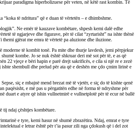
e krijuar paradigma hiperbolizuese për veten, në këtë rast kombin. Të
a “koka të ndritura” që e duan të vërtetën – e dhimbshme.
itologjik”. Ne emër të kauzave kombëtare, shpesh kemi dalë edhe
tetë të ngjarjeve dhe figurave, për të cilat “zyrtarisht” na ishte thënë
’i themi gjërat me emra të vërtetë pa aluzione dhe iluzione.
risë moderne të kombit tonë. Pa mite dhe thurje lavdesh, jemi përpjekur
i shumë kombe. Jo se nuk është shkruar deri më sot për të, e as që
22 vjeçe e bëri hapin e parë drejt sakrificës, e cila si një re e zezë
e tij ishte shembull dhe prelud për ata që e deshën me çdo çmim lirinë e
 Sepse, siç e mbajnë mend brezat më të vjetër, e siç do të kishte qenë
ruan paqësisht, e më pas u përgatitën edhe në forma të ndryshme për
 në duart e atyre që ishin vullnetmirë e vullnetplotë për të ecur në ballë
ë tij ndaj çështjes kombëtare.
rimtarinë e tyre, kemi hasur në shumë zbrazëtira. Ndaj, emrat e tyre
elektual e letrar është për t’ia pasur zili nga çdokush që i del zot