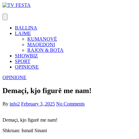
Skip
to
content
BALLINA
LAJME
KUMANOVË
MAQEDONI
RAJON & BOTA
SHOWBIZ
SPORT
OPINIONE
OPINIONE
Demaçi, kjo figurë me nam!
By
info2
February 3, 2025
No Comments
Demaçi, kjo figurë me nam!
Shkruan: Ismail Sinani