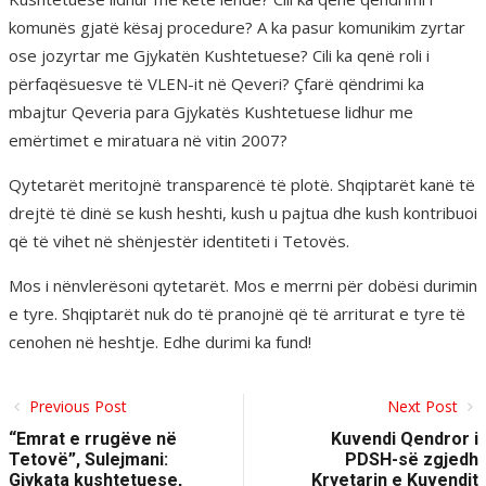
komunës gjatë kësaj procedure? A ka pasur komunikim zyrtar
ose jozyrtar me Gjykatën Kushtetuese? Cili ka qenë roli i
përfaqësuesve të VLEN-it në Qeveri? Çfarë qëndrimi ka
mbajtur Qeveria para Gjykatës Kushtetuese lidhur me
emërtimet e miratuara në vitin 2007?
Qytetarët meritojnë transparencë të plotë. Shqiptarët kanë të
drejtë të dinë se kush heshti, kush u pajtua dhe kush kontribuoi
që të vihet në shënjestër identiteti i Tetovës.
Mos i nënvlerësoni qytetarët. Mos e merrni për dobësi durimin
e tyre. Shqiptarët nuk do të pranojnë që të arriturat e tyre të
cenohen në heshtje. Edhe durimi ka fund!
Previous Post
Next Post
“Emrat e rrugëve në
Kuvendi Qendror i
Tetovë”, Sulejmani:
PDSH-së zgjedh
Gjykata kushtetuese,
Kryetarin e Kuvendit