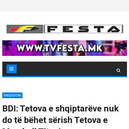
Skip
to
content
MAQEDONI
BDI: Tetova e shqiptarëve nuk
do të bëhet sërish Tetova e