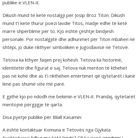
publike e VLEN-it.
Dikush mund të ketë nostalgji për Josip Broz Titon. Dikush
mund t’i ketë thurur poezi lavdie Titos, madje edhe të ketë
marrë shpërblime për to. Kjo është çështje bindjesh
personale. Por nostalgjitë dhe adhurimet për Titon mbahen në
shtëpi, jo duke rikthyer simbolikën e Jugosllavisë në Tetovë.
Tetova ka kthyer faqen prej kohësh. Tetova ka historinë,
identitetin dhe figurat e saj. Tetova nuk meriton të kthehet
pas në kohë dhe as t’i rikthehen emërtimet që qytetarët i kanë
lënë pas shumë vite më parë.
E gjithë kjo po ndodh me bekimin e VLEN-it. Prandaj, qytetarët
meritojnë përgjigje të qarta.
Disa pyetje publike për Bilall Kasamin:
A është kontaktuar Komuna e Tetovës nga Gjykata
Kushtetuese lidhur me këtë lëndë? Cili ka qenë qëndrimi i