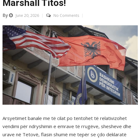
Marshall Titos!
By
June 20, 2026
No Comments
Arsyetimet banale me të cilat po tentohet të relativizohet
vendimi për ndryshimin e emrave të rrugëve, shesheve dhe
urave në Tetovë, flasin shumë më tepër se çdo deklaratë