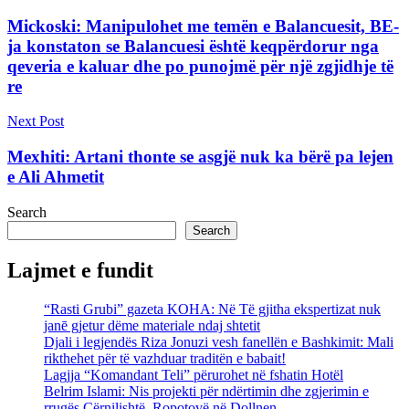
Mickoski: Manipulohet me temën e Balancuesit, BE-
ja konstaton se Balancuesi është keqpërdorur nga
qeveria e kaluar dhe po punojmë për një zgjidhje të
re
Next Post
Mexhiti: Artani thonte se asgjë nuk ka bërë pa lejen
e Ali Ahmetit
Search
Search
Lajmet e fundit
“Rasti Grubi” gazeta KOHA: Në Të gjitha ekspertizat nuk
janē gjetur dëme materiale ndaj shtetit
Djali i legjendës Riza Jonuzi vesh fanellën e Bashkimit: Mali
rikthehet për të vazhduar traditën e babait!
Lagjja “Komandant Teli” përurohet në fshatin Hotël
Belrim Islami: Nis projekti për ndërtimin dhe zgjerimin e
rrugës Cërnilishtë–Ropotovë në Dollnen