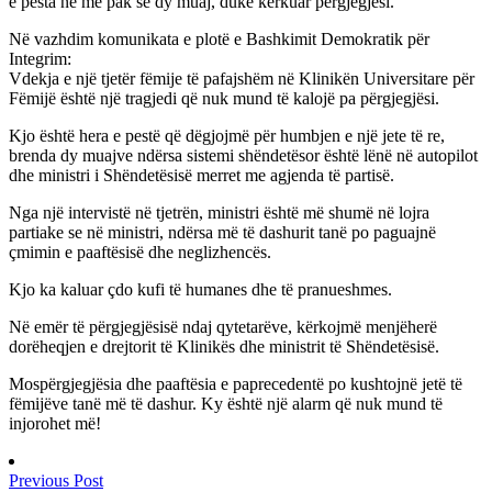
e pesta në më pak se dy muaj, duke kërkuar përgjegjësi.
Në vazhdim komunikata e plotë e Bashkimit Demokratik për
Integrim:
Vdekja e një tjetër fëmije të pafajshëm në Klinikën Universitare për
Fëmijë është një tragjedi që nuk mund të kalojë pa përgjegjësi.
Kjo është hera e pestë që dëgjojmë për humbjen e një jete të re,
brenda dy muajve ndërsa sistemi shëndetësor është lënë në autopilot
dhe ministri i Shëndetësisë merret me agjenda të partisë.
Nga një intervistë në tjetrën, ministri është më shumë në lojra
partiake se në ministri, ndërsa më të dashurit tanë po paguajnë
çmimin e paaftësisë dhe neglizhencës.
Kjo ka kaluar çdo kufi të humanes dhe të pranueshmes.
Në emër të përgjegjësisë ndaj qytetarëve, kërkojmë menjëherë
dorëheqjen e drejtorit të Klinikës dhe ministrit të Shëndetësisë.
Mospërgjegjësia dhe paaftësia e paprecedentë po kushtojnë jetë të
fëmijëve tanë më të dashur. Ky është një alarm që nuk mund të
injorohet më!
Previous Post