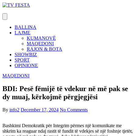
Skip
to
content
BALLINA
LAJME
KUMANOVË
MAQEDONI
RAJON & BOTA
SHOWBIZ
SPORT
OPINIONE
MAQEDONI
BDI: Pesë fëmijë të vdekur në më pak se
dy muaj, kërkojmë përgjegjësi
By
info2
December 17, 2024
No Comments
Bashkimi Demokratik për Integrim përmes një komunikate me
shkrim ka reaguar ndaj rastit të fundit të vdekjes së një foshnje tjetër,