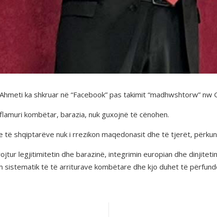
li Ahmeti ka shkruar në “Facebook” pas takimit “madhwshtorw” nw 
 flamuri kombëtar, barazia, nuk guxojnë të cënohen.
e të shqiptarëve nuk i rrezikon maqedonasit dhe të tjerët, përku
rojtur legjitimitetin dhe barazinë, integrimin europian dhe dinjite
sistematik të të arriturave kombëtare dhe kjo duhet të përfundo