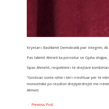
Kryetari i Bashkimit Demokratik pwr Integrim, A
Pas takimit Ahmeti ka porositur se Gjuha shqipe,
Sipas Ahmetit, respektimi i të drejtave kombëtar
“Gostivari sonte ishte i tëri i rreshtuar për të mb
monoetnike po rezulton drejtpërdrejtë me rrënim 
Ahmeti.
Previous Post