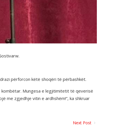
Gostivarw.
ndrazi përforcon këtë shoqëri të përbashkët.
tin kombëtar. Mungesa e legjitimitetit të qeverisë
jë me zgjedhje vitin e ardhshëm!”, ka shkruar
Next Post