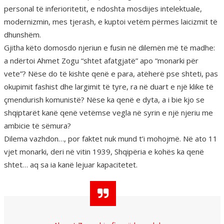
personal të inferioritetit, e ndoshta mosdijes intelektuale,
modernizmin, mes tjerash, e kuptoi vetëm përmes laicizmit të
dhunshëm.
Gjitha këto domosdo njeriun e fusin në dilemën më të madhe:
a ndërtoi Ahmet Zogu “shtet afatgjatë” apo “monarki për
vete”? Nëse do të kishte qenë e para, atëherë pse shteti, pas
okupimit fashist dhe largimit të tyre, ra në duart e një klike të
çmendurish komunistë? Nëse ka qenë e dyta, a i bie kjo se
shqiptarët kanë qenë vetëmse vegla në syrin e një njeriu me
ambicie të sëmura?
Dilema vazhdon…, por faktet nuk mund t’i mohojmë. Në ato 11
vjet monarki, deri në vitin 1939, Shqipëria e kohës ka qenë
shtet… aq sa ia kanë lejuar kapacitetet.