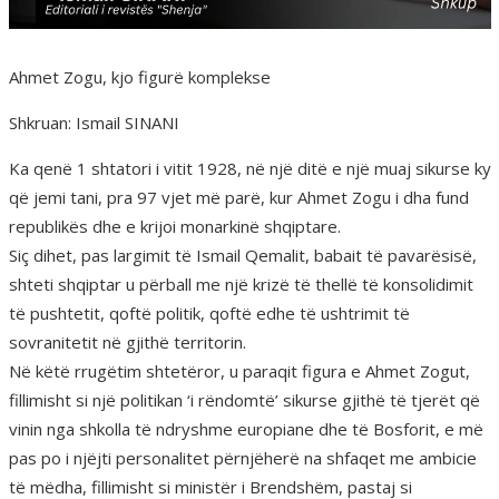
Ahmet Zogu, kjo figurë komplekse
Shkruan: Ismail SINANI
Ka qenë 1 shtatori i vitit 1928, në një ditë e një muaj sikurse ky
që jemi tani, pra 97 vjet më parë, kur Ahmet Zogu i dha fund
republikës dhe e krijoi monarkinë shqiptare.
Siç dihet, pas largimit të Ismail Qemalit, babait të pavarësisë,
shteti shqiptar u përball me një krizë të thellë të konsolidimit
të pushtetit, qoftë politik, qoftë edhe të ushtrimit të
sovranitetit në gjithë territorin.
Në këtë rrugëtim shtetëror, u paraqit figura e Ahmet Zogut,
fillimisht si një politikan ‘i rëndomtë’ sikurse gjithë të tjerët që
vinin nga shkolla të ndryshme europiane dhe të Bosforit, e më
pas po i njëjti personalitet përnjëherë na shfaqet me ambicie
të mëdha, fillimisht si ministër i Brendshëm, pastaj si