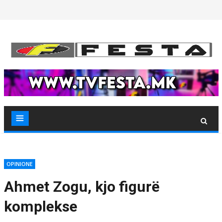
Skip
to
content
OPINIONE
Ahmet Zogu, kjo figurë
komplekse