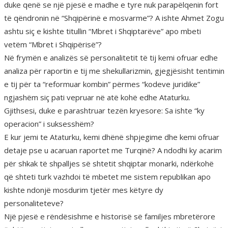
duke qenë se një pjesë e madhe e tyre nuk parapëlqenin fort
të qëndronin në “Shqipërinë e mosvarme”? A ishte Ahmet Zogu
ashtu siç e kishte titullin “Mbret i Shqiptarëve” apo mbeti
vetëm “Mbret i Shqipërisë”?
Në frymën e analizës së personalitetit të tij kemi ofruar edhe
analiza për raportin e tij me shekullarizmin, gjegjësisht tentimin
e tij për ta “reformuar kombin” përmes “kodeve juridike”
ngjashëm siç pati vepruar në atë kohë edhe Ataturku.
Gjithsesi, duke e parashtruar tezën kryesore: Sa ishte “ky
operacion” i suksesshëm?
E kur jemi te Ataturku, kemi dhënë shpjegime dhe kemi ofruar
detaje pse u acaruan raportet me Turqinë? A ndodhi ky acarim
për shkak të shpalljes së shtetit shqiptar monarki, ndërkohë
që shteti turk vazhdoi të mbetet me sistem republikan apo
kishte ndonjë mosdurim tjetër mes këtyre dy
personaliteteve?
Një pjesë e rëndësishme e historisë së familjes mbretërore