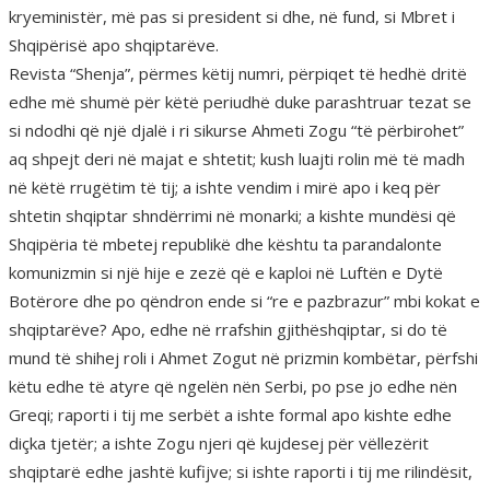
kryeministër, më pas si president si dhe, në fund, si Mbret i
Shqipërisë apo shqiptarëve.
Revista “Shenja”, përmes këtij numri, përpiqet të hedhë dritë
edhe më shumë për këtë periudhë duke parashtruar tezat se
si ndodhi që një djalë i ri sikurse Ahmeti Zogu “të përbirohet”
aq shpejt deri në majat e shtetit; kush luajti rolin më të madh
në këtë rrugëtim të tij; a ishte vendim i mirë apo i keq për
shtetin shqiptar shndërrimi në monarki; a kishte mundësi që
Shqipëria të mbetej republikë dhe kështu ta parandalonte
komunizmin si një hije e zezë që e kaploi në Luftën e Dytë
Botërore dhe po qëndron ende si “re e pazbrazur” mbi kokat e
shqiptarëve? Apo, edhe në rrafshin gjithëshqiptar, si do të
mund të shihej roli i Ahmet Zogut në prizmin kombëtar, përfshi
këtu edhe të atyre që ngelën nën Serbi, po pse jo edhe nën
Greqi; raporti i tij me serbët a ishte formal apo kishte edhe
diçka tjetër; a ishte Zogu njeri që kujdesej për vëllezërit
shqiptarë edhe jashtë kufijve; si ishte raporti i tij me rilindësit,