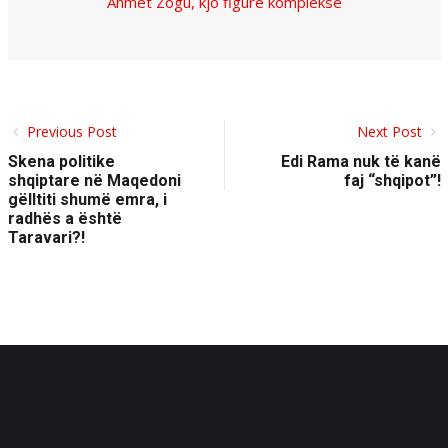
Ahmet Zogu, kjo figurë komplekse
Previous Post
Next Post
Skena politike
Edi Rama nuk të kanë
shqiptare në Maqedoni
faj “shqipot”!
gëlltiti shumë emra, i
radhës a është
Taravari?!