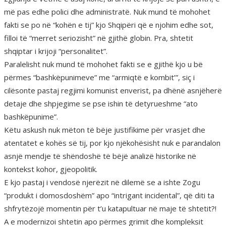
më pas edhe polici dhe administratë. Nuk mund të mohohet
fakti se po në “kohën e tij” kjo Shqipëri që e njohim edhe sot,
filloi të “merret seriozisht” në gjithë globin. Pra, shtetit
shqiptar i krijoji “personalitet”.
Paralelisht nuk mund të mohohet fakti se e gjithë kjo u bë
përmes “bashkëpunimeve” me “armiqtë e kombit’”, siç i
cilësonte pastaj regjimi komunist enverist, pa dhënë asnjëherë
detaje dhe shpjegime se pse ishin të detyrueshme “ato
bashkëpunime”.
Këtu askush nuk mëton të bëje justifikime për vrasjet dhe
atentatet e kohës së tij, por kjo njëkohësisht nuk e parandalon
asnjë mendje të shëndoshë të bëjë analizë historike në
kontekst kohor, gjeopolitik.
E kjo pastaj i vendosë njerëzit në dilemë se a ishte Zogu
“produkt i domosdoshëm” apo “intrigant incidental”, që diti ta
shfrytëzojë momentin për t’u katapultuar në maje të shtetit?!
A e modernizoi shtetin apo përmes grimit dhe kompleksit