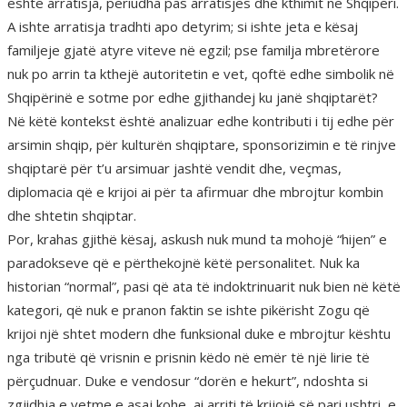
është arratisja, periudha pas arratisjes dhe kthimit në Shqipëri.
A ishte arratisja tradhti apo detyrim; si ishte jeta e kësaj
familjeje gjatë atyre viteve në egzil; pse familja mbretërore
nuk po arrin ta kthejë autoritetin e vet, qoftë edhe simbolik në
Shqipërinë e sotme por edhe gjithandej ku janë shqiptarët?
Në këtë kontekst është analizuar edhe kontributi i tij edhe për
arsimin shqip, për kulturën shqiptare, sponsorizimin e të rinjve
shqiptarë për t’u arsimuar jashtë vendit dhe, veçmas,
diplomacia që e krijoi ai për ta afirmuar dhe mbrojtur kombin
dhe shtetin shqiptar.
Por, krahas gjithë kësaj, askush nuk mund ta mohojë “hijen” e
paradokseve që e përthekojnë këtë personalitet. Nuk ka
historian “normal”, pasi që ata të indoktrinuarit nuk bien në këtë
kategori, që nuk e pranon faktin se ishte pikërisht Zogu që
krijoi një shtet modern dhe funksional duke e mbrojtur kështu
nga tributë që vrisnin e prisnin këdo në emër të një lirie të
përçudnuar. Duke e vendosur “dorën e hekurt”, ndoshta si
zgjidhja e vetme e asaj kohe, ai arriti të krijojë së pari ushtri, e