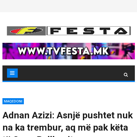
Skip
to
content
MAQEDONI
Adnan Azizi: Asnjë pushtet nuk
na ka trembur, aq më pak këta