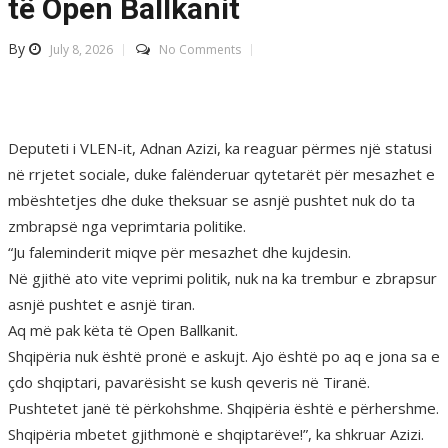
të Open Ballkanit
By
July 8, 2026
No Comments
Deputeti i VLEN-it, Adnan Azizi, ka reaguar përmes një statusi
në rrjetet sociale, duke falënderuar qytetarët për mesazhet e
mbështetjes dhe duke theksuar se asnjë pushtet nuk do ta
zmbrapsë nga veprimtaria politike.
“Ju faleminderit miqve për mesazhet dhe kujdesin.
Në gjithë ato vite veprimi politik, nuk na ka trembur e zbrapsur
asnjë pushtet e asnjë tiran.
Aq më pak këta të Open Ballkanit.
Shqipëria nuk është pronë e askujt. Ajo është po aq e jona sa e
çdo shqiptari, pavarësisht se kush qeveris në Tiranë.
Pushtetet janë të përkohshme. Shqipëria është e përhershme.
Shqipëria mbetet gjithmonë e shqiptarëve!”, ka shkruar Azizi.