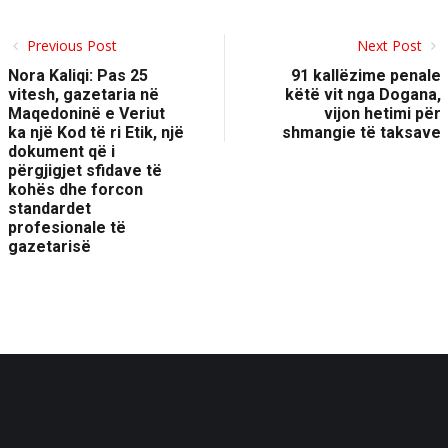
Previous Post
Next Post
Nora Kaliqi: Pas 25
91 kallëzime penale
vitesh, gazetaria në
këtë vit nga Dogana,
Maqedoninë e Veriut
vijon hetimi për
ka një Kod të ri Etik, një
shmangie të taksave
dokument që i
përgjigjet sfidave të
kohës dhe forcon
standardet
profesionale të
gazetarisë