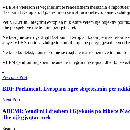
VLEN e vlerëson si veçanërisht të rëndësishëm mesazhin e raportuesit 
Bashkimit Evropian. Kjo dëshmon se institucionet evropiane vazhdojnë
Për VLEN-in, integrimi evropian nuk është vetëm një objektiv politik, p
dhe perspektivë më të mirë për qytetarët.
Ne besojmë se rruga drejt Bashkimit Evropian kalon përmes reformave të 
arsye, VLEN do të vazhdojë të kontribuojë me përgjegjësi dhe vendos
Në këtë kontekst, konsiderojmë se ruajtja e marrëdhënieve të mira fqin
VLEN qëndron fuqishëm në anën e integrimit evropian dhe do të vazhdo
Previous Post
BDI: Parlamenti Evropian ngre shqetësimin për ndi
Next Post
ADEMI: Vendimi i djeshëm i Gjykatës politike të Maq
dhe një gjyqtar turk
Search