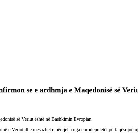
firmon se e ardhmja e Maqedonisë së Veri
edonisë së Veriut është në Bashkimin Evropian
ë e Veriut dhe mesazhet e përcjella nga eurodeputetët përfaqësojnë një