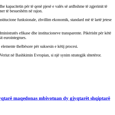
 kapacitetin për të qenë pjesë e valës së ardhshme të zgjerimit të
ner të besueshëm në rajon.
nstitucione funksionale, zhvillim ekonomik, standard më të lartë jetese
ministratës efikase dhe institucioneve transparente. Pikërisht për këtë
t eurointegrues.
elemente thelbësore për suksesin e këtij procesi.
riut në Bashkimin Evropian, si një synim strategjik shtetëror.
jyqtarë maqedonas mbivotuan dy gjyqtarët shqiptarë