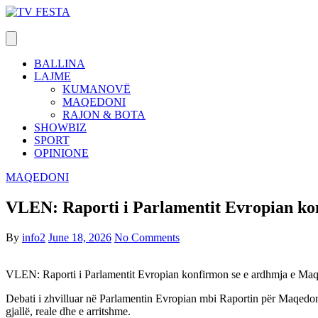
Skip
to
content
BALLINA
LAJME
KUMANOVË
MAQEDONI
RAJON & BOTA
SHOWBIZ
SPORT
OPINIONE
MAQEDONI
VLEN: Raporti i Parlamentit Evropian kon
By
info2
June 18, 2026
No Comments
VLEN: Raporti i Parlamentit Evropian konfirmon se e ardhmja e Maq
Debati i zhvilluar në Parlamentin Evropian mbi Raportin për Maqedonin
gjallë, reale dhe e arritshme.