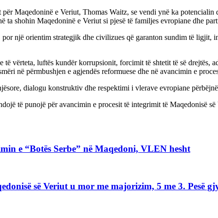
për Maqedoninë e Veriut, Thomas Waitz, se vendi ynë ka potencialin dhe
 ta shohin Maqedoninë e Veriut si pjesë të familjes evropiane dhe part
or një orientim strategjik dhe civilizues që garanton sundim të ligjit, i
vërteta, luftës kundër korrupsionit, forcimit të shtetit të së drejtës, ad
mëri në përmbushjen e agjendës reformuese dhe në avancimin e procesi
jësore, dialogu konstruktiv dhe respektimi i vlerave evropiane përbëjnë 
jë të punojë për avancimin e procesit të integrimit të Maqedonisë së Ve
kimin e “Botës Serbe” në Maqedoni, VLEN hesht
edonisë së Veriut u mor me majorizim, 5 me 3. Pesë g