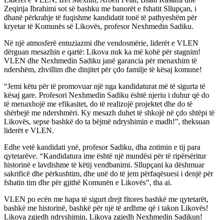
Zeqirija Ibrahimi sot së bashku me banorët e fshatit Sllupçan, i
dhanë përkrahje të fuqishme kandidatit tonë të pathyeshëm për
kryetar të Komunës së Likovës, profesor Nexhmedin Sadiku.
Në një atmosferë entuziazmi dhe vendosmërie, liderët e VLEN
dërguan mesazhin e qartë: Likova nuk ka më kohë për stagnim!
VLEN dhe Nexhmedin Sadiku janë garancia për menaxhim të
ndershëm, zhvillim dhe dinjitet për çdo familje të kësaj komune!
“Jemi këtu për të promovuar një nga kandidaturat më të sigurta të
kësaj gare. Profesori Nexhmedin Sadiku është njeriu i duhur që do
të menaxhojë me efikasitet, do të realizojë projektet dhe do të
shërbejë me ndershmëri. Ky mesazh duhet të shkojë në çdo shtëpi të
Likovës, sepse bashkë do ta bëjmë ndryshimin e madh!”, theksuan
liderët e VLEN.
Edhe vetë kandidati ynë, profesor Sadiku, dha zotimin e tij para
qytetarëve. “Kandidatura ime është një mundësi për të ripërsëritur
historinë e lavdishme të këtij vendbanimi. Sllupçani ka dëshmuar
sakrificë dhe përkushtim, dhe unë do të jem përfaqësuesi i denjë për
fshatin tim dhe për gjithë Komunën e Likovës”, tha ai.
VLEN po ecën me hapa të sigurt drejt fitores bashkë me qytetarët,
bashkë me historinë, bashkë për një të ardhme që i takon Likovës!
Likova zgjedh ndryshimin, Likova zgjedh Nexhmedin Sadikun!