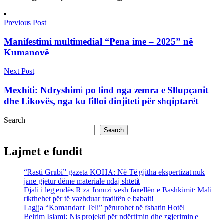
Previous Post
Manifestimi multimedial “Pena ime – 2025” në
Kumanovë
Next Post
Mexhiti: Ndryshimi po lind nga zemra e Sllupçanit
dhe Likovës, nga ku filloi dinjiteti për shqiptarët
Search
Search
Lajmet e fundit
“Rasti Grubi” gazeta KOHA: Në Të gjitha ekspertizat nuk
janē gjetur dëme materiale ndaj shtetit
Djali i legjendës Riza Jonuzi vesh fanellën e Bashkimit: Mali
rikthehet për të vazhduar traditën e babait!
Lagjja “Komandant Teli” përurohet në fshatin Hotël
Belrim Islami: Nis projekti për ndërtimin dhe zgjerimin e