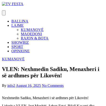
Skip
to
content
BALLINA
LAJME
KUMANOVË
MAQEDONI
RAJON & BOTA
SHOWBIZ
SPORT
OPINIONE
KUMANOVË
VLEN: Nexhmedin Sadiku, Menaxheri i
së ardhmes për Likovën!
By
info2
August 16, 2025
No Comments
Nexhmedin Sadiku, Menaxheri i së ardhmes për Likovën!
Liderët e VLEN, Izet Mexhiti, Arben Fetai, Bilall Kasami dhe