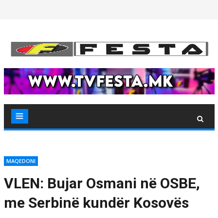
Skip
to
content
MAQEDONI
VLEN: Bujar Osmani në OSBE,
me Serbinë kundër Kosovës