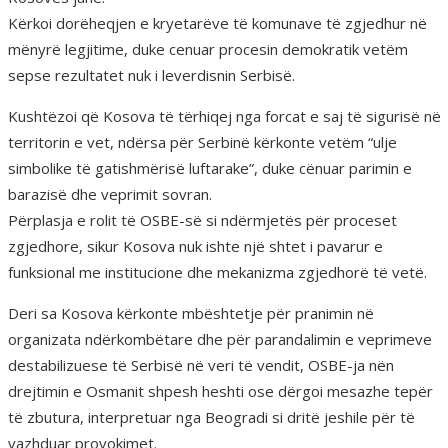
Kërkoi dorëheqjen e kryetarëve të komunave të zgjedhur në
mënyrë legjitime, duke cenuar procesin demokratik vetëm
sepse rezultatet nuk i leverdisnin Serbisë.
Kushtëzoi që Kosova të tërhiqej nga forcat e saj të sigurisë në
territorin e vet, ndërsa për Serbinë kërkonte vetëm “ulje
simbolike të gatishmërisë luftarake”, duke cënuar parimin e
barazisë dhe veprimit sovran.
Përplasja e rolit të OSBE-së si ndërmjetës për proceset
zgjedhore, sikur Kosova nuk ishte një shtet i pavarur e
funksional me institucione dhe mekanizma zgjedhorë të vetë.
Deri sa Kosova kërkonte mbështetje për pranimin në
organizata ndërkombëtare dhe për parandalimin e veprimeve
destabilizuese të Serbisë në veri të vendit, OSBE-ja nën
drejtimin e Osmanit shpesh heshti ose dërgoi mesazhe tepër
të zbutura, interpretuar nga Beogradi si dritë jeshile për të
vazhduar provokimet.