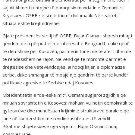
saj Ali Ahmeti tentojnë të paraqesin mandatin e Osmanit si
Kryesues i OSBE-së si një triumf diplomatik. Në realitet,
situata është krejt ndryshe.
Gjatë presidencës së tij në OSBE, Bujar Osmani shpesh mbajti
qëndrim që u përputhej me interesat e Beogradit, duke qenë
të dëmshme për Kosovën, partnerin tonë më të afërt dhe më
të rëndësishëm në rajon. Në vend që të mbronte parimet e
drejtësisë dhe vetëvendosjes, ai ndoqi linjën e diplomacisë
serbe, duke shmangur të mbajë një qëndrim të qartë kundër
politikave agresive të Serbisë ndaj Kosovës.
Mbi identitetin e “de-eskalimit”, Osmani sugjeroi zgjidhje që
minuan sovranitetin e Kosovës: mohuan vullnetin demokratik të
qytetarëve dhe mundësuan krijimin e strukturave paralele që
janë në kundërshtim me rendin kushtetues të vendit.
Pikat më shqetësuese nga veprimi i Bujar Osmanit ndaj
Kosovës janë: