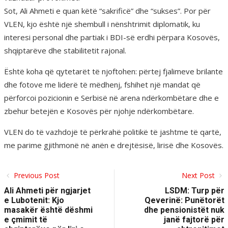
Sot, Ali Ahmeti e quan këtë “sakrificë” dhe “sukses”. Por për
VLEN, kjo është një shembull i nënshtrimit diplomatik, ku
interesi personal dhe partiak i BDI-së erdhi përpara Kosovës,
shqiptarëve dhe stabilitetit rajonal.
Është koha që qytetarët të njoftohen: përtej fjalimeve brilante
dhe fotove me liderë të mëdhenj, fshihet një mandat që
përforcoi pozicionin e Serbisë në arena ndërkombëtare dhe e
zbehur betejën e Kosovës për njohje ndërkombëtare.
VLEN do të vazhdojë të përkrahë politikë të jashtme të qartë,
me parime gjithmonë në anën e drejtësisë, lirisë dhe Kosovës.
Previous Post
Next Post
Ali Ahmeti për ngjarjet
LSDM: Turp për
e Lubotenit: Kjo
Qeverinë: Punëtorët
masakër është dëshmi
dhe pensionistët nuk
e çmimit të
janë fajtorë për