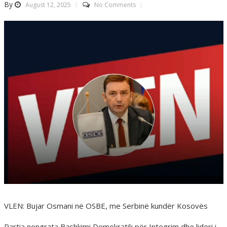
By
August 12, 2025
No Comments
VLEN: Bujar Osmani në OSBE, me Serbinë kundër Kosovës
Partia nongrata Bashkimi Demokratik për Integrim dhe lideri i