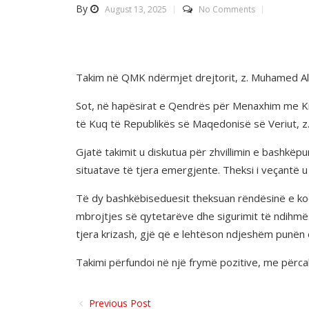
By
August 13, 2025
No Comments
Takim në QMK ndërmjet drejtorit, z. Muhamed Ali, 
Sot, në hapësirat e Qendrës për Menaxhim me Kriz
të Kuq të Republikës së Maqedonisë së Veriut, z. S
Gjatë takimit u diskutua për zhvillimin e bashkëp
situatave të tjera emergjente. Theksi i veçantë 
Të dy bashkëbiseduesit theksuan rëndësinë e koor
mbrojtjes së qytetarëve dhe sigurimit të ndihmë
tjera krizash, gjë që e lehtëson ndjeshëm punë
Takimi përfundoi në një frymë pozitive, me përca
Previous Post