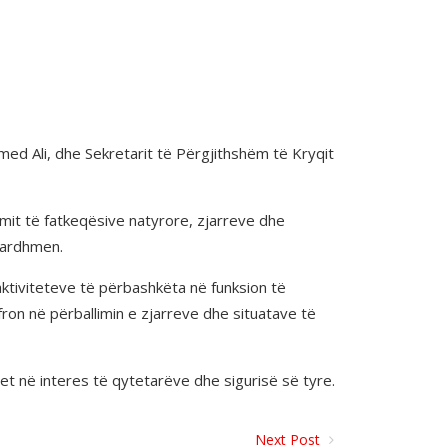
ed Ali, dhe Sekretarit të Përgjithshëm të Kryqit
imit të fatkeqësive natyrore, zjarreve dhe
 ardhmen.
ktiviteteve të përbashkëta në funksion të
on në përballimin e zjarreve dhe situatave të
et në interes të qytetarëve dhe sigurisë së tyre.
Next Post