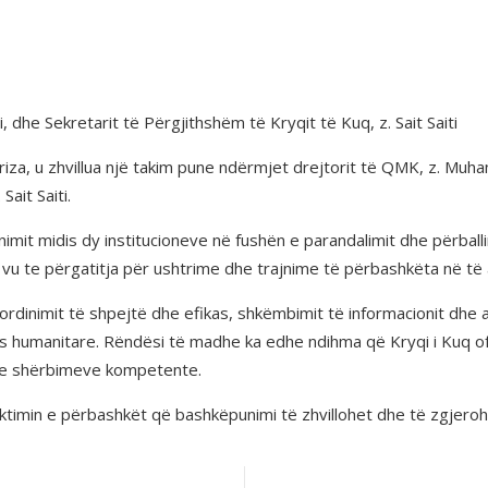
dhe Sekretarit të Përgjithshëm të Kryqit të Kuq, z. Sait Saiti
a, u zhvillua një takim pune ndërmjet drejtorit të QMK, z. Muham
ait Saiti.
unimit midis dy institucioneve në fushën e parandalimit dhe përball
u vu te përgatitja për ushtrime dhe trajnime të përbashkëta në të
dinimit të shpejtë dhe efikas, shkëmbimit të informacionit dhe a
s humanitare. Rëndësi të madhe ka edhe ndihma që Kryqi i Kuq ofr
n e shërbimeve kompetente.
ktimin e përbashkët që bashkëpunimi të zhvillohet dhe të zgjeroh