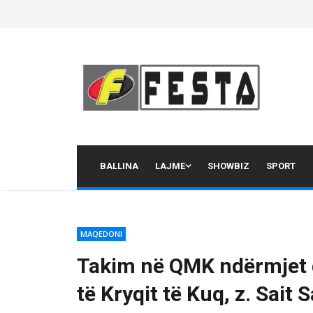
Skip
to
content
BALLINA
LAJME
SHOWBIZ
SPORT
MAQEDONI
Takim në QMK ndërmjet dr
të Kryqit të Kuq, z. Sait S