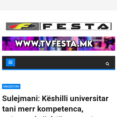
Skip
to
content
MAQEDONI
Sulejmani: Këshilli universitar
tani merr kompetenca,