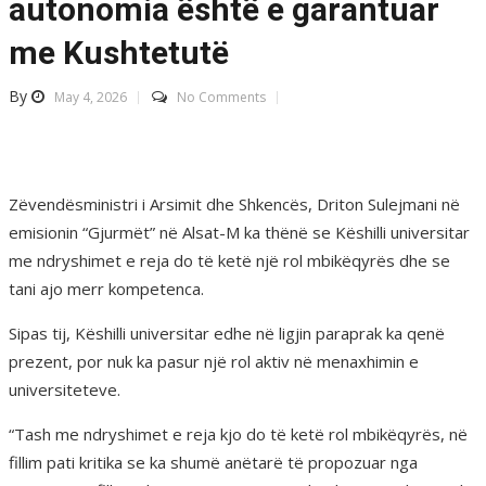
autonomia është e garantuar
me Kushtetutë
By
May 4, 2026
No Comments
Zëvendësministri i Arsimit dhe Shkencës, Driton Sulejmani në
emisionin “Gjurmët” në Alsat-M ka thënë se Këshilli universitar
me ndryshimet e reja do të ketë një rol mbikëqyrës dhe se
tani ajo merr kompetenca.
Sipas tij, Këshilli universitar edhe në ligjin paraprak ka qenë
prezent, por nuk ka pasur një rol aktiv në menaxhimin e
universiteteve.
“Tash me ndryshimet e reja kjo do të ketë rol mbikëqyrës, në
fillim pati kritika se ka shumë anëtarë të propozuar nga