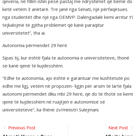
qeveria, në fillim ishin pesë pastaj me ndryshimet që bëmë do
ketë vetëm 3 anëtarë. Tre janë nga Senati, një përfaqësues
nga studentët dhe një nga OEMVP. Dalëngadalë kemi arritur t’i
tejkalojmë të gjitha problemet që kanë paraqitur
universitetet”, tha ai.
Autonomia përmendet 29 herë
Sipas tij, kur është fjala te autonomia e universiteteve, thonë
se kanë qenë të kujdesshëm.
“Edhe te autonomia, ajo është e garantuar me kushtetutë po
edhe me ligj, vetëm në propozim- ligjin për arsim të lartë fjala
autonomi përmendet diku mbi 29 herë, që do të thotë se kemi
qenë të kujdesshëm në ruajtjen e autonomisë së
universiteteve”, ka thënë zv/ministri Sulejmani.
Previous Post
Next Post