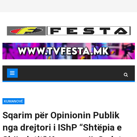
Skip
to
content
KUMANOVË
Sqarim për Opinionin Publik
nga drejtori i IShP “Shtëpia e