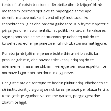
tentojnë të nxisin tensione ndëretnike dhe të krijojnë klimë
mosbesimi përmes sjelljeve të papërgjegjshme apo
dezinformatave nuk kanë vend në një institucion ku
respektohen ligjet dhe barazia gjuhësore. Kjo frymë e vjetër e
përçarjes dhe instrumentalizimit politik i ka takuar të kaluarës.
Siguroj opinionin se në institucionin që udhëheq nuk do të
kursehet as edhe një punëtorë i cili nuk zbaton normat ligjore.
Punëtorja në fjalë menjëherë është thirrur në bisedë, ka
pranuar gabimin, dhe pavarësisht kësaj, ndaj saj do të
ndërmerren masa me shkrim – vërejtje për mosrespektim të
normave ligjore për përdorimin e gjuhëve.
Për gjithë ata që tentojnë të hedhin pluhur ndaj udhëheqësisë
së institucionit ju siguroj se nuk ka asnjë bazë për akuza të tilla.
Këto çështje zgjidhen vetëm me qartësi, përgjegjësi dhe
zbatim të ligjit.