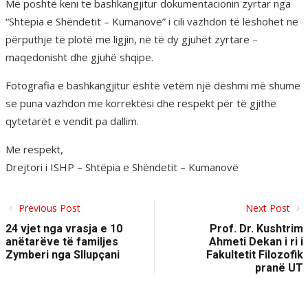
Më poshtë keni të bashkangjitur dokumentacionin zyrtar nga
“Shtëpia e Shëndetit – Kumanovë” i cili vazhdon të lëshohet në
përputhje të plotë me ligjin, në të dy gjuhët zyrtare –
maqedonisht dhe gjuhë shqipe.
Fotografia e bashkangjitur është vetëm një dëshmi më shumë
se puna vazhdon me korrektësi dhe respekt për të gjithë
qytetarët e vendit pa dallim.
Me respekt,
Drejtori i ISHP – Shtëpia e Shëndetit – Kumanovë
Previous Post
Next Post
24 vjet nga vrasja e 10
Prof. Dr. Kushtrim
anëtarëve të familjes
Ahmeti Dekan i ri i
Zymberi nga Sllupçani
Fakultetit Filozofik
pranë UT