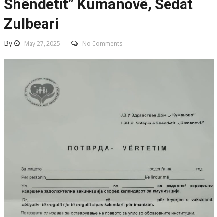
Shëndetit” Kumanovë, Sedat
Zulbeari
By
May 27, 2025
No Comments