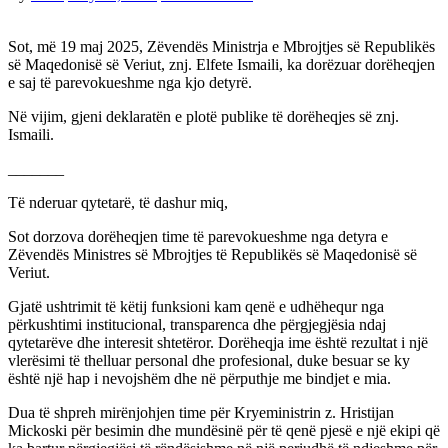
Sot, më 19 maj 2025, Zëvendës Ministrja e Mbrojtjes së Republikës
së Maqedonisë së Veriut, znj. Elfete Ismaili, ka dorëzuar dorëheqjen
e saj të parevokueshme nga kjo detyrë.
Në vijim, gjeni deklaratën e plotë publike të dorëheqjes së znj.
Ismaili.
_______
Të nderuar qytetarë, të dashur miq,
Sot dorzova dorëheqjen time të parevokueshme nga detyra e
Zëvendës Ministres së Mbrojtjes të Republikës së Maqedonisë së
Veriut.
Gjatë ushtrimit të këtij funksioni kam qenë e udhëhequr nga
përkushtimi institucional, transparenca dhe përgjegjësia ndaj
qytetarëve dhe interesit shtetëror. Dorëheqja ime është rezultat i një
vlerësimi të thelluar personal dhe profesional, duke besuar se ky
është një hap i nevojshëm dhe në përputhje me bindjet e mia.
Dua të shpreh mirënjohjen time për Kryeministrin z. Hristijan
Mickoski për besimin dhe mundësinë për të qenë pjesë e një ekipi që