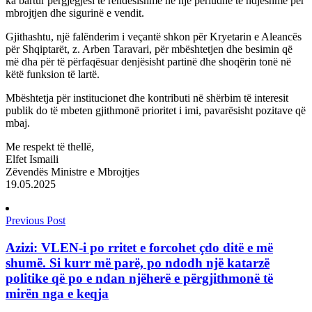
ka bartur përgjegjësi të rëndësishme në një periudhë të ndjeshme për
mbrojtjen dhe sigurinë e vendit.
Gjithashtu, një falënderim i veçantë shkon për Kryetarin e Aleancës
për Shqiptarët, z. Arben Taravari, për mbështetjen dhe besimin që
më dha për të përfaqësuar denjësisht partinë dhe shoqërin tonë në
këtë funksion të lartë.
Mbështetja për institucionet dhe kontributi në shërbim të interesit
publik do të mbeten gjithmonë prioritet i imi, pavarësisht pozitave që
mbaj.
Me respekt të thellë,
Elfet Ismaili
Zëvendës Ministre e Mbrojtjes
19.05.2025
Previous Post
Azizi: VLEN-i po rritet e forcohet çdo ditë e më
shumë. Si kurr më parë, po ndodh një katarzë
politike që po e ndan njëherë e përgjithmonë të
mirën nga e keqja