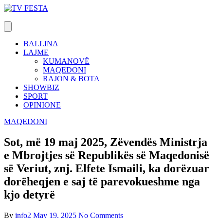
Skip
to
content
BALLINA
LAJME
KUMANOVË
MAQEDONI
RAJON & BOTA
SHOWBIZ
SPORT
OPINIONE
MAQEDONI
Sot, më 19 maj 2025, Zëvendës Ministrja
e Mbrojtjes së Republikës së Maqedonisë
së Veriut, znj. Elfete Ismaili, ka dorëzuar
dorëheqjen e saj të parevokueshme nga
kjo detyrë
By
info2
May 19, 2025
No Comments