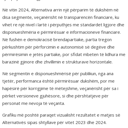
Në vitin 2024, Alternativa arrin një përparim të dukshëm në
disa segmente, veçanërisht në transparencën financiare, ku
vihet re një nivel i lartë i përputhjes me standardet ligjore dhe
disponueshmëria e përmirësuar e informacioneve financiare.
Në fushën e demokracisë brendapartiake, partia tregon
përkushtim për përforcimin e autonomisë së degëve dhe
përmirësimin e jetës partiake, por sfidat mbeten të lidhura me
barazinë gjinore dhe zhvillimin e strukturave horizontale.
Në segmentin e disponueshmërisë për publikun, nga ana
tjetër, performanca është përmirësuar dukshëm, por me
hapësirë për korrigjime të mëtejshme, veçanërisht për sa i
përket versioneve gjuhësore, si dhe përshtatjeve për
personat me nevoja të veçanta.
Grafiku më poshtë paraqet vizualisht rezultatet e matjes së
Alternativës sipas shtyllave për vitet 2023 dhe 2024.