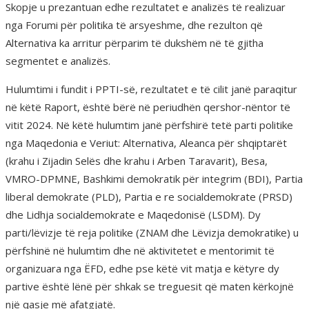
Skopje u prezantuan edhe rezultatet e analizës të realizuar
nga Forumi për politika të arsyeshme, dhe rezulton që
Alternativa ka arritur përparim të dukshëm në të gjitha
segmentet e analizës.
Hulumtimi i fundit i PPTI-së, rezultatet e të cilit janë paraqitur
në këtë Raport, është bërë në periudhën qershor-nëntor të
vitit 2024. Në këtë hulumtim janë përfshirë tetë parti politike
nga Maqedonia e Veriut: Alternativa, Aleanca për shqiptarët
(krahu i Zijadin Selës dhe krahu i Arben Taravarit), Besa,
VMRO-DPMNE, Bashkimi demokratik për integrim (BDI), Partia
liberal demokrate (PLD), Partia e re socialdemokrate (PRSD)
dhe Lidhja socialdemokrate e Maqedonisë (LSDM). Dy
parti/lëvizje të reja politike (ZNAM dhe Lëvizja demokratike) u
përfshinë në hulumtim dhe në aktivitetet e mentorimit të
organizuara nga ËFD, edhe pse këtë vit matja e këtyre dy
partive është lënë për shkak se treguesit që maten kërkojnë
një qasje më afatgjatë.