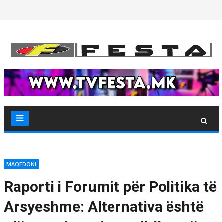
Skip
to
content
MAQEDONI
Raporti i Forumit për Politika të
Arsyeshme: Alternativa është