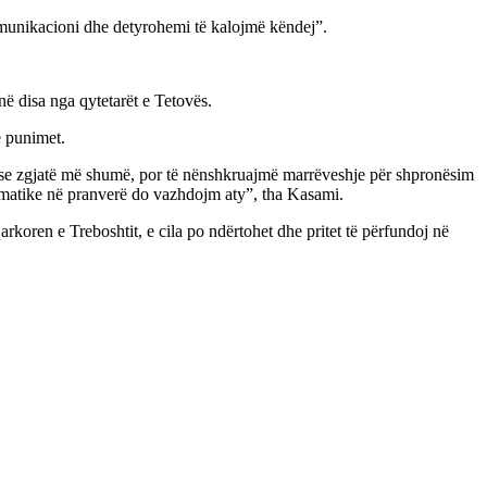
komunikacioni dhe detyrohemi të kalojmë këndej”.
ë disa nga qytetarët e Tetovës.
ë punimet.
pse zgjatë më shumë, por të nënshkruajmë marrëveshje për shpronësim
imatike në pranverë do vazhdojm aty”, tha Kasami.
koren e Treboshtit, e cila po ndërtohet dhe pritet të përfundoj në