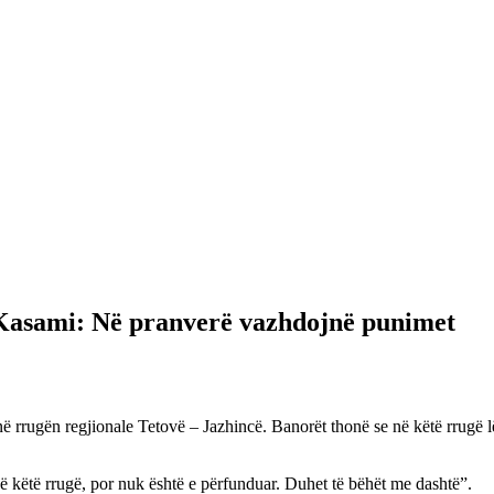
 Kasami: Në pranverë vazhdojnë punimet
 rrugën regjionale Tetovë – Jazhincë. Banorët thonë se në këtë rrugë lë
në këtë rrugë, por nuk është e përfunduar. Duhet të bëhët me dashtë”.