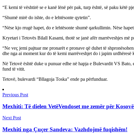
“E kemi të vështirë se e kanë lënë për pak, turp është, së paku këtë
“Shumë mirë do ishte, do e lehtësonte qytetin”.
“Nëse kjo rrugë hapet, do e lehtësonte shumë qarkullimin. Nëse hapet 
Kryetari i Tetovës Bilall Kasami, thotë se janë afër marrëveshjes më pro
“Ne veç jemi pajtuar me pronarët e pronave që duhet të shpronësohen
dhe nga ai moment kur do të kemi marrëveshjet do i japim urdhëresë 
Në Tetovë është duke u punuar edhe në hapja e Bulevardit VS Bato, e ci
fund të vitit.
Tetovë, bulevardi “Bllagoja Toska” ende pa përfunduar.
Previous Post
Mexhiti: Të dielen VetëVendoset me zemër për Kosovë
Next Post
Mexhiti nga Çuçer Sandeva: Vazhdojmë fuqishëm!