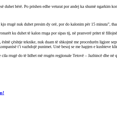
 pjesë duhet bërë. Po prishen edhe veturat por andej ka shumë ngarkim 
kjo rrugë nuk duhet presim dy orë, por do kalonim për 15 minuta”, than
narët ku duhet të kalon rruga por sipas tij, në pranverë pritet të fillojn
, është çështje teknike, nuk duam të shkojmë me procedurën ligjore se
kompanisë t’i vazhdojë punimet. Unë besoj se me hapjen e kushteve kl
la rrugë do të lidhet më rrugën regjionale Tetovë – Jazhincë dhe në qar
n!