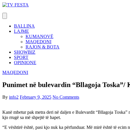
Skip
to
content
BALLINA
LAJME
KUMANOVË
MAQEDONI
RAJON & BOTA
SHOWBIZ
SPORT
OPINIONE
MAQEDONI
Punimet në bulevardin “Bllagoja Toska”/
By
info2
February 9, 2025
No Comments
Kanë mbetur pak metra deri në daljen e Bulevardit “Bllagoja Toska” në
kjo rrugë sa më shpejtë të hapet.
“E vështirë është, pasi kjo nuk ka përfunduar. Më mirë është të ecim 