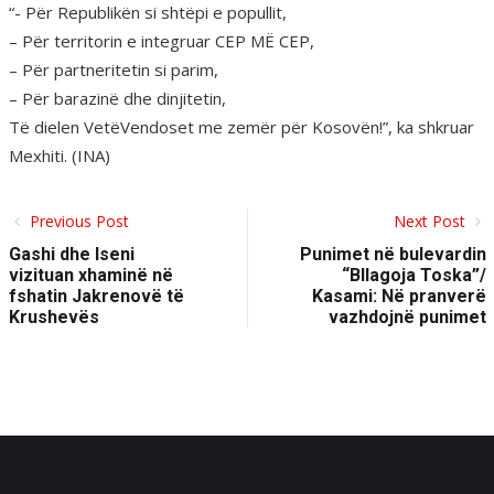
“- Për Republikën si shtëpi e popullit,
– Për territorin e integruar CEP MË CEP,
– Për partneritetin si parim,
– Për barazinë dhe dinjitetin,
Të dielen VetëVendoset me zemër për Kosovën!”, ka shkruar
Mexhiti. (INA)
Previous Post
Next Post
Gashi dhe Iseni
Punimet në bulevardin
vizituan xhaminë në
“Bllagoja Toska”/
fshatin Jakrenovë të
Kasami: Në pranverë
Krushevës
vazhdojnë punimet