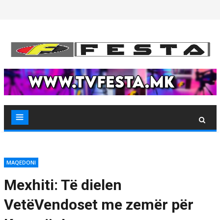
Skip
to
content
MAQEDONI
Mexhiti: Të dielen
VetëVendoset me zemër për