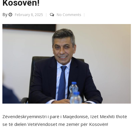
Kosovën!
By
February 8, 2025
No Comments
Zëvendëskryeministri i parë i Maqedonisë, Izet Mexhiti thotë
se të dielen VetëVendoset me zemër për Kosovën!