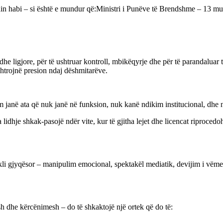
hin habi – si është e mundur që:Ministri i Punëve të Brendshme – 13 mu
he ligjore, për të ushtruar kontroll, mbikëqyrje dhe për të parandaluar tra
shtrojnë presion ndaj dëshmitarëve.
im janë ata që nuk janë në funksion, nuk kanë ndikim institucional, dhe
 lidhje shkak-pasojë ndër vite, kur të gjitha lejet dhe licencat riprocedo
akli gjyqësor – manipulim emocional, spektakël mediatik, devijim i vëmend
esh dhe kërcënimesh – do të shkaktojë një ortek që do të: