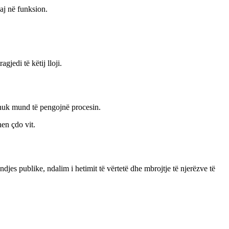
aj në funksion.
gjedi të këtij lloji.
 nuk mund të pengojnë procesin.
hen çdo vit.
jes publike, ndalim i hetimit të vërtetë dhe mbrojtje të njerëzve të