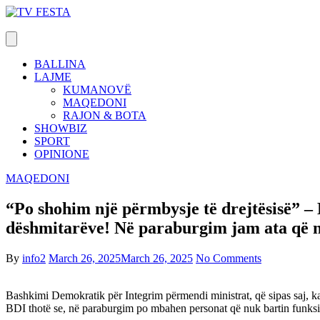
Skip
to
content
BALLINA
LAJME
KUMANOVË
MAQEDONI
RAJON & BOTA
SHOWBIZ
SPORT
OPINIONE
MAQEDONI
“Po shohim një përmbysje të drejtësisë” –
dëshmitarëve! Në paraburgim jam ata që 
By
info2
March 26, 2025
March 26, 2025
No Comments
Bashkimi Demokratik për Integrim përmendi ministrat, që sipas saj, kan
BDI thotë se, në paraburgim po mbahen personat që nuk bartin funksio