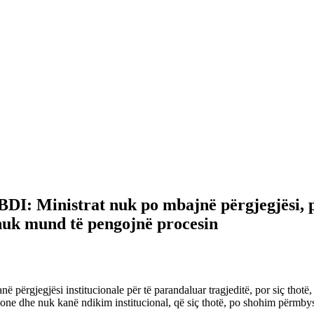
 BDI: Ministrat nuk po mbajnë përgjegjësi, 
nuk mund të pengojnë procesin
ë përgjegjësi institucionale për të parandaluar tragjeditë, por siç thotë
ne dhe nuk kanë ndikim institucional, që siç thotë, po shohim përmbysje