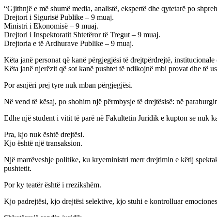
“Gjithnjë e më shumë media, analistë, ekspertë dhe qytetarë po shpre
Drejtori i Sigurisë Publike – 9 muaj.
Ministri i Ekonomisë – 9 muaj.
Drejtori i Inspektoratit Shtetëror të Tregut – 9 muaj.
Drejtoria e të Ardhurave Publike – 9 muaj.
Këta janë personat që kanë përgjegjësi të drejtpërdrejtë, institucionale d
Këta janë njerëzit që sot kanë pushtet të ndikojnë mbi provat dhe të u
Por asnjëri prej tyre nuk mban përgjegjësi.
Në vend të kësaj, po shohim një përmbysje të drejtësisë: në paraburg
Edhe një student i vitit të parë në Fakultetin Juridik e kupton se nuk ka
Pra, kjo nuk është drejtësi.
Kjo është një transaksion.
Një marrëveshje politike, ku kryeministri merr drejtimin e këtij spekt
pushtetit.
Por ky teatër është i rrezikshëm.
Kjo padrejtësi, kjo drejtësi selektive, kjo stuhi e kontrolluar emocion