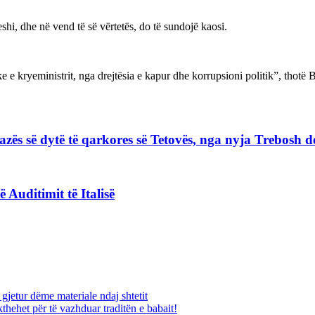
veshi, dhe në vend të së vërtetës, do të sundojë kaosi.
ke e kryeministrit, nga drejtësia e kapur dhe korrupsioni politik”, thotë 
zës së dytë të qarkores së Tetovës, nga nyja Trebosh d
Auditimit të Italisë
jetur dëme materiale ndaj shtetit
thehet për të vazhduar traditën e babait!