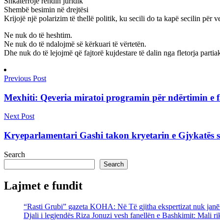
Shkatërrojë rendin juridik
Shembë besimin në drejtësi
Krijojë një polarizim të thellë politik, ku secili do ta kapë secilin për 
Ne nuk do të heshtim.
Ne nuk do të ndalojmë së kërkuari të vërtetën.
Dhe nuk do të lejojmë që fajtorë kujdestare të dalin nga fletorja partia
Previous Post
Mexhiti: Qeveria miratoi programin për ndërtimin e fa
Next Post
Kryeparlamentari Gashi takon kryetarin e Gjykatës së 
Search
Search
Lajmet e fundit
“Rasti Grubi” gazeta KOHA: Në Të gjitha ekspertizat nuk janē g
Djali i legjendës Riza Jonuzi vesh fanellën e Bashkimit: Mali rik