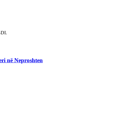
BDI.
eri në Neproshten