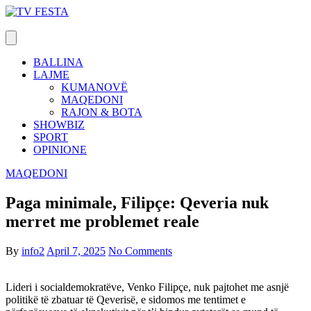
Skip
to
content
BALLINA
LAJME
KUMANOVË
MAQEDONI
RAJON & BOTA
SHOWBIZ
SPORT
OPINIONE
MAQEDONI
Paga minimale, Filipçe: Qeveria nuk
merret me problemet reale
By
info2
April 7, 2025
No Comments
Lideri i socialdemokratëve, Venko Filipçe, nuk pajtohet me asnjë
politikë të zbatuar të Qeverisë, e sidomos me tentimet e