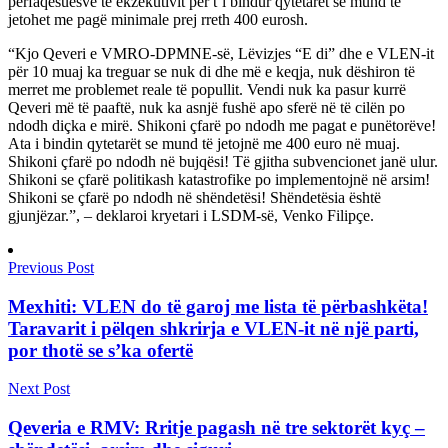
përfaqësuesve të ekzekutivit për t’i bindur qytetarët se mund të
jetohet me pagë minimale prej rreth 400 eurosh.
“Kjo Qeveri e VMRO-DPMNE-së, Lëvizjes “E di” dhe e VLEN-it
për 10 muaj ka treguar se nuk di dhe më e keqja, nuk dëshiron të
merret me problemet reale të popullit. Vendi nuk ka pasur kurrë
Qeveri më të paaftë, nuk ka asnjë fushë apo sferë në të cilën po
ndodh diçka e mirë. Shikoni çfarë po ndodh me pagat e punëtorëve!
Ata i bindin qytetarët se mund të jetojnë me 400 euro në muaj.
Shikoni çfarë po ndodh në bujqësi! Të gjitha subvencionet janë ulur.
Shikoni se çfarë politikash katastrofike po implementojnë në arsim!
Shikoni se çfarë po ndodh në shëndetësi! Shëndetësia është
gjunjëzar.”, – deklaroi kryetari i LSDM-së, Venko Filipçe.
Previous Post
Mexhiti: VLEN do të garoj me lista të përbashkëta!
Taravarit i pëlqen shkrirja e VLEN-it në një parti,
por thotë se s’ka ofertë
Next Post
Qeveria e RMV: Rritje pagash në tre sektorët kyç –