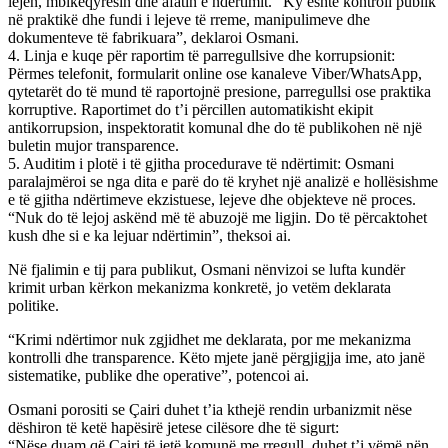
lejen, mbikëqyrësin dhe afatin e ndërtimit. “Ky është kontroll publik
në praktikë dhe fundi i lejeve të rreme, manipulimeve dhe
dokumenteve të fabrikuara”, deklaroi Osmani.
4. Linja e kuqe për raportim të parregullsive dhe korrupsionit:
Përmes telefonit, formularit online ose kanaleve Viber/WhatsApp,
qytetarët do të mund të raportojnë presione, parregullsi ose praktika
korruptive. Raportimet do t’i përcillen automatikisht ekipit
antikorrupsion, inspektoratit komunal dhe do të publikohen në një
buletin mujor transparence.
5. Auditim i plotë i të gjitha procedurave të ndërtimit: Osmani
paralajmëroi se nga dita e parë do të kryhet një analizë e hollësishme
e të gjitha ndërtimeve ekzistuese, lejeve dhe objekteve në proces.
“Nuk do të lejoj askënd më të abuzojë me ligjin. Do të përcaktohet
kush dhe si e ka lejuar ndërtimin”, theksoi ai.
Në fjalimin e tij para publikut, Osmani nënvizoi se lufta kundër
krimit urban kërkon mekanizma konkretë, jo vetëm deklarata
politike.
“Krimi ndërtimor nuk zgjidhet me deklarata, por me mekanizma
kontrolli dhe transparence. Këto mjete janë përgjigjja ime, ato janë
sistematike, publike dhe operative”, potencoi ai.
Osmani porositi se Çairi duhet t’ia kthejë rendin urbanizmit nëse
dëshiron të ketë hapësirë jetese cilësore dhe të sigurt:
“Nëse duam që Çairi të jetë komunë me rregull, duhet t’i vëmë nën