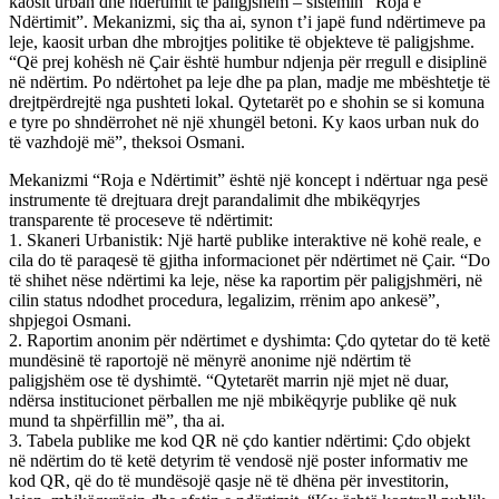
kaosit urban dhe ndërtimit të paligjshëm – sistemin “Roja e
Ndërtimit”. Mekanizmi, siç tha ai, synon t’i japë fund ndërtimeve pa
leje, kaosit urban dhe mbrojtjes politike të objekteve të paligjshme.
“Që prej kohësh në Çair është humbur ndjenja për rregull e disiplinë
në ndërtim. Po ndërtohet pa leje dhe pa plan, madje me mbështetje të
drejtpërdrejtë nga pushteti lokal. Qytetarët po e shohin se si komuna
e tyre po shndërrohet në një xhungël betoni. Ky kaos urban nuk do
të vazhdojë më”, theksoi Osmani.
Mekanizmi “Roja e Ndërtimit” është një koncept i ndërtuar nga pesë
instrumente të drejtuara drejt parandalimit dhe mbikëqyrjes
transparente të proceseve të ndërtimit:
1. Skaneri Urbanistik: Një hartë publike interaktive në kohë reale, e
cila do të paraqesë të gjitha informacionet për ndërtimet në Çair. “Do
të shihet nëse ndërtimi ka leje, nëse ka raportim për paligjshmëri, në
cilin status ndodhet procedura, legalizim, rrënim apo ankesë”,
shpjegoi Osmani.
2. Raportim anonim për ndërtimet e dyshimta: Çdo qytetar do të ketë
mundësinë të raportojë në mënyrë anonime një ndërtim të
paligjshëm ose të dyshimtë. “Qytetarët marrin një mjet në duar,
ndërsa institucionet përballen me një mbikëqyrje publike që nuk
mund ta shpërfillin më”, tha ai.
3. Tabela publike me kod QR në çdo kantier ndërtimi: Çdo objekt
në ndërtim do të ketë detyrim të vendosë një poster informativ me
kod QR, që do të mundësojë qasje në të dhëna për investitorin,