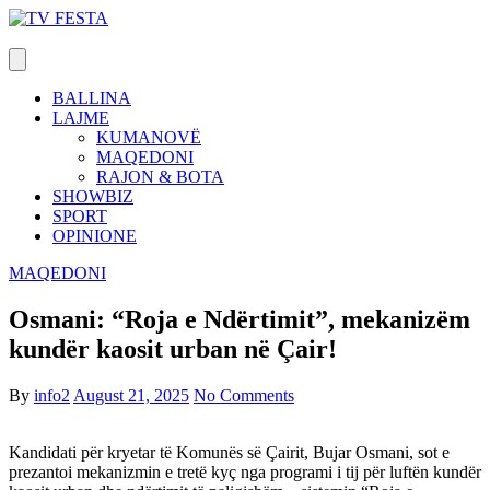
Skip
to
content
BALLINA
LAJME
KUMANOVË
MAQEDONI
RAJON & BOTA
SHOWBIZ
SPORT
OPINIONE
MAQEDONI
Osmani: “Roja e Ndërtimit”, mekanizëm
kundër kaosit urban në Çair!
By
info2
August 21, 2025
No Comments
Kandidati për kryetar të Komunës së Çairit, Bujar Osmani, sot e
prezantoi mekanizmin e tretë kyç nga programi i tij për luftën kundër