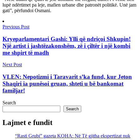
lupë ndërtimet pa leje, mafien urbane dhe patronët politikë. Unë jam
gati”, përfundoi Osmani.
Previous Post
Kryeparlamentari Gashi: Ylli që ndriçoi Shkupin!
Një artist i jashtëzakonshëm, zë i çiltër i një kombi
me shpirt të madh
Next Post
VLEN: Nepotizmi i Taravarit s’ka fund, kur Jeton
Shaqiri ia punësoi gruan, shteti u bë bankomat
familjar!
Search
Search
Lajmet e fundit
“Rasti Grubi” gazeta KOHA: Në Të gjitha ekspertizat nuk