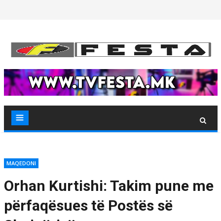
Skip
to
content
MAQEDONI
Orhan Kurtishi: Takim pune me
përfaqësues të Postës së