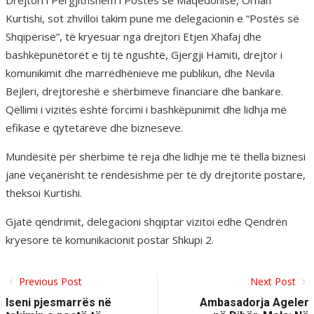
Drejtori i Përgjithshëm i Postës së Maqedonisë, Orhan
Kurtishi, sot zhvilloi takim pune me delegacionin e “Postës së
Shqipërisë”, të kryesuar nga drejtori Etjen Xhafaj dhe
bashkëpunëtorët e tij të ngushtë, Gjergji Hamiti, drejtor i
komunikimit dhe marrëdhënieve me publikun, dhe Nevila
Bejleri, drejtoreshë e shërbimeve financiare dhe bankare.
Qëllimi i vizitës është forcimi i bashkëpunimit dhe lidhja më
efikase e qytetarëve dhe bizneseve.
Mundësitë për shërbime të reja dhe lidhje më të thella biznesi
janë veçanërisht të rëndësishme për të dy drejtoritë postare,
theksoi Kurtishi.
Gjatë qëndrimit, delegacioni shqiptar vizitoi edhe Qendrën
kryesore të komunikacionit postar Shkupi 2.
Previous Post
Next Post
Iseni pjesmarrës në
Ambasadorja Ageler