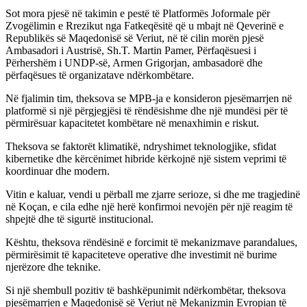
Sot mora pjesë në takimin e pestë të Platformës Joformale për
Zvogëlimin e Rrezikut nga Fatkeqësitë që u mbajt në Qeverinë e
Republikës së Maqedonisë së Veriut, në të cilin morën pjesë
Ambasadori i Austrisë, Sh.T. Martin Pamer, Përfaqësuesi i
Përhershëm i UNDP-së, Armen Grigorjan, ambasadorë dhe
përfaqësues të organizatave ndërkombëtare.
Në fjalimin tim, theksova se MPB-ja e konsideron pjesëmarrjen në
platformë si një përgjegjësi të rëndësishme dhe një mundësi për të
përmirësuar kapacitetet kombëtare në menaxhimin e riskut.
Theksova se faktorët klimatikë, ndryshimet teknologjike, sfidat
kibernetike dhe kërcënimet hibride kërkojnë një sistem veprimi të
koordinuar dhe modern.
Vitin e kaluar, vendi u përball me zjarre serioze, si dhe me tragjedinë
në Koçan, e cila edhe një herë konfirmoi nevojën për një reagim të
shpejtë dhe të sigurtë institucional.
Kështu, theksova rëndësinë e forcimit të mekanizmave parandalues,
përmirësimit të kapaciteteve operative dhe investimit në burime
njerëzore dhe teknike.
Si një shembull pozitiv të bashkëpunimit ndërkombëtar, theksova
pjesëmarrjen e Maqedonisë së Veriut në Mekanizmin Evropian të