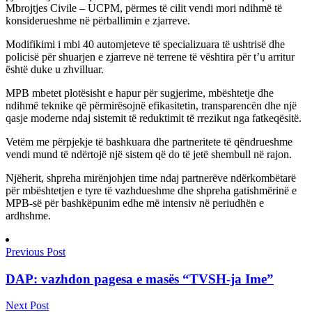
Mbrojtjes Civile – UCPM, përmes të cilit vendi mori ndihmë të
konsiderueshme në përballimin e zjarreve.
Modifikimi i mbi 40 automjeteve të specializuara të ushtrisë dhe
policisë për shuarjen e zjarreve në terrene të vështira për t’u arritur
është duke u zhvilluar.
MPB mbetet plotësisht e hapur për sugjerime, mbështetje dhe
ndihmë teknike që përmirësojnë efikasitetin, transparencën dhe një
qasje moderne ndaj sistemit të reduktimit të rrezikut nga fatkeqësitë.
Vetëm me përpjekje të bashkuara dhe partneritete të qëndrueshme
vendi mund të ndërtojë një sistem që do të jetë shembull në rajon.
Njëherit, shpreha mirënjohjen time ndaj partnerëve ndërkombëtarë
për mbështetjen e tyre të vazhdueshme dhe shpreha gatishmërinë e
MPB-së për bashkëpunim edhe më intensiv në periudhën e
ardhshme.
Previous Post
DAP: vazhdon pagesa e masës “TVSH-ja Ime”
Next Post