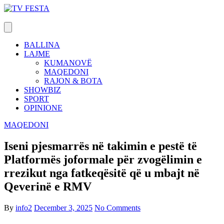
Skip
to
content
BALLINA
LAJME
KUMANOVË
MAQEDONI
RAJON & BOTA
SHOWBIZ
SPORT
OPINIONE
MAQEDONI
Iseni pjesmarrës në takimin e pestë të
Platformës joformale për zvogëlimin e
rrezikut nga fatkeqësitë që u mbajt në
Qeverinë e RMV
By
info2
December 3, 2025
No Comments