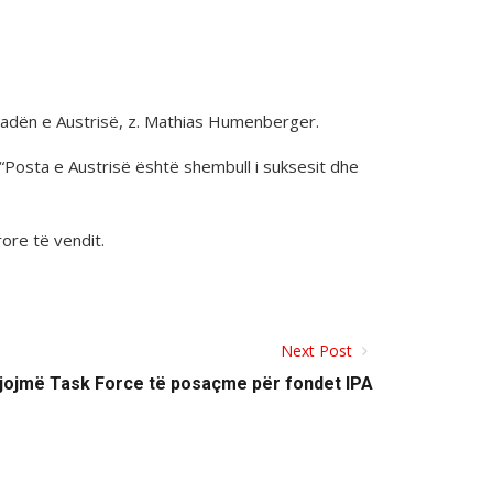
asadën e Austrisë, z. Mathias Humenberger.
Posta e Austrisë është shembull i suksesit dhe
rore të vendit.
Next Post
ijojmë Task Force të posaçme për fondet IPA