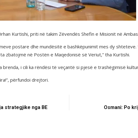
Orhan Kurtishi, priti në takim Zëvendës Shefin e Misionit në Amb
imeve postare dhe mundësitë e bashkëpunimit mes dy shteteve. “
a zbatojmë në Postën e Maqedonisë së Veriut,” tha Kurtishi.
a brenda, i cili ka rëndësi të veçantë si pjesë e trashëgimisë kultu
!”, përfundoi drejtori.
a strategjike nga BE
Osmani: Po kr