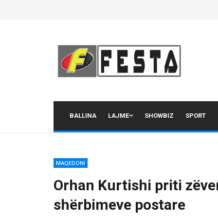
Skip
to
content
BALLINA
LAJME
SHOWBIZ
SPORT
MAQEDONI
Orhan Kurtishi priti zëve
shërbimeve postare