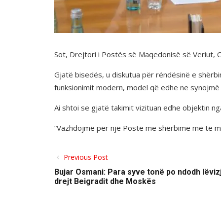
Sot, Drejtori i Postës së Maqedonisë së Veriut, 
Gjatë bisedës, u diskutua për rëndësinë e shërb
funksionimit modern, model që edhe ne synojmë t
Ai shtoi se gjatë takimit vizituan edhe objektin ng
“Vazhdojmë për një Postë me shërbime më të mira
Previous Post
Bujar Osmani: Para syve tonë po ndodh lëvizj
drejt Beigradit dhe Moskës