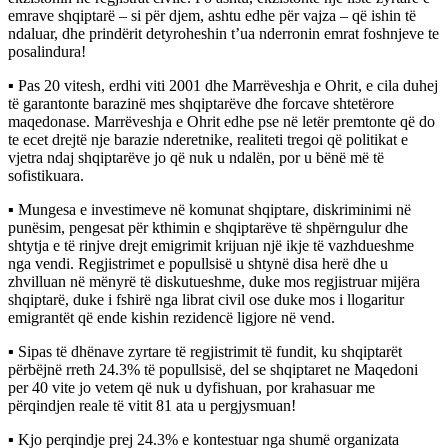
emrave shqiptarë – si për djem, ashtu edhe për vajza – që ishin të
ndaluar, dhe prindërit detyroheshin t’ua nderronin emrat foshnjeve te
posalindura!
▪︎ Pas 20 vitesh, erdhi viti 2001 dhe Marrëveshja e Ohrit, e cila duhej
të garantonte barazinë mes shqiptarëve dhe forcave shtetërore
maqedonase. Marrëveshja e Ohrit edhe pse në letër premtonte që do
te ecet drejtë nje barazie nderetnike, realiteti tregoi që politikat e
vjetra ndaj shqiptarëve jo që nuk u ndalën, por u bënë më të
sofistikuara.
▪︎ Mungesa e investimeve në komunat shqiptare, diskriminimi në
punësim, pengesat për kthimin e shqiptarëve të shpërngulur dhe
shtytja e të rinjve drejt emigrimit krijuan një ikje të vazhdueshme
nga vendi. Regjistrimet e popullsisë u shtynë disa herë dhe u
zhvilluan në mënyrë të diskutueshme, duke mos regjistruar mijëra
shqiptarë, duke i fshirë nga librat civil ose duke mos i llogaritur
emigrantët që ende kishin rezidencë ligjore në vend.
▪︎ Sipas të dhënave zyrtare të regjistrimit të fundit, ku shqiptarët
përbëjnë rreth 24.3% të popullsisë, del se shqiptaret ne Maqedoni
per 40 vite jo vetem që nuk u dyfishuan, por krahasuar me
përqindjen reale të vitit 81 ata u pergjysmuan!
▪︎ Kjo perqindje prej 24.3% e kontestuar nga shumë organizata