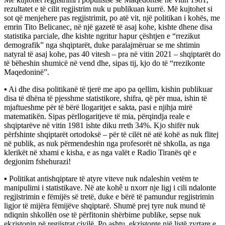
rezultatet e të cilit regjistrim nuk u publikuan kurrë. Më kujtohet si
sot që menjehere pas regjistrimit, po atë vit, një politikan i kohës, me
emrin Tito Belicanec, në një gazetë të asaj kohe, kishte dhene disa
statistika parciale, dhe kishte ngritur hapur çështjen e “rrezikut
demografik” nga shqiptarët, duke paralajmëruar se me shtimin
natyral të asaj kohe, pas 40 vitesh – pra në vitin 2021 – shqiptarët do
të bëheshin shumicë në vend dhe, sipas tij, kjo do të “rrezikonte
Maqedoninë”.
▪︎ Ai dhe disa politikanë të tjerë me apo pa qellim, kishin publikuar
disa të dhëna të pjesshme statistikore, shifra, që për mua, ishin të
mjaftueshme për të bërë llogaritjet e sakta, pasi e njihja mirë
matematikën. Sipas përllogaritjeve të mia, përqindja reale e
shqiptarëve në vitin 1981 ishte diku rreth 34%. Kjo shifër nuk
përfshinte shqiptarët ortodoksë – për të cilët në atë kohë as nuk flitej
në publik, as nuk përmendeshin nga profesorët në shkolla, as nga
klerikët në xhami e kisha, e as nga valët e Radio Tiranës që e
degjonim fshehurazi!
▪︎ Politikat antishqiptare të atyre viteve nuk ndaleshin vetëm te
manipulimi i statistikave. Në ate kohê u nxorr nje ligj i cili ndalonte
regjistrimin e fëmijës së tretë, duke e bërë të pamundur regjistrimin
ligjor të mijëra fëmijëve shqiptarë. Shumë prej tyre nuk mund të
ndiqnin shkollën ose të përfitonin shërbime publike, sepse nuk
ekzistonin në regjistrat civilë. Po ashtu, ekzistonte një listë zyrtare e