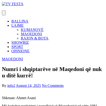
Skip
to
content
BALLINA
LAJME
KUMANOVË
MAQEDONI
RAJON & BOTA
SHOWBIZ
SPORT
OPINIONE
MAQEDONI
Numri i shqiptarëve në Maqedoni që nuk
u ditë kurrë!
By
info2
August 14, 2025
No Comments
Shkruan: Ahmet Asani
Më kujtohet regjistrimi i popullsisë së Maqedonisë në vitin 1981,