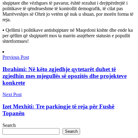
shqiptare dhe vëzhgues të pavarur, është rezultat i drejtpërdrejtë i
politikave të qëndrueshme të kontrollit demografik, të cilat pas
Marrëveshjes së Ohrit jo vetëm që nuk u shuan, por morën forma të
reja.
▪︎ Qellimi i politikave antishqiptare në Maqedoni kishte dhe ende ka
per qëllim që shqiptarët mos ta marrin asnjëhere statusin e popullit
shtetformues!
Previous Post
Ibrahimi: Në këto zgjedhje qytetarët duhet të
zgjedhin mes mjegullës së opozitës dhe projekteve
konkrete
Next Post
Izet Mexhiti: Tre parkingje të reja për Fushë
Topanën
Search
Search