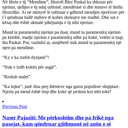
Në librin e tij “Mendime”, filozofi Blez Paskal ka shkruar për
njeriun, sjelljen e tij ndaj urtësisë, mendësisë si dhe temave të thella
filozofike. Ai në mënyrë të rafinuar e gdhend mendjen njerëzore për
t`i qëndruar ballë stuhive të kohës shekujve me rradhë. Dhe sot e
kësaj dite është aktuale pikëpamja e tij mbi njeriun.
Mund ta paramendoj njeriun pa duar, mund ta paramendoj njeriun
pa këmbë, madje njeriun e paramendoj edhe pa kokë, vetëm si trup,
tha Paskal. Por, vazhdoi ai, asnjëherë nuk mund ta paramendoj një
njeri pa mendime.
“Ky e ka rrafsh dynjanë”!
“Nuk e lodh kokën për asgjë”.
“Rroksh malet”.
“Ka lojtur”, janë disa prej thënieve nga gurra popullore shqiptare.
Njeriu pa mend është trup dhe kokë që peshon kot mbi tokë!
Previous Post
Naser Pajaziti: Me përkushtim dhe pa frikë nga
pasojat, kam qëndruar gjithmonë në anën e së