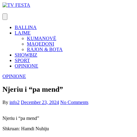
Skip
to
content
BALLINA
LAJME
KUMANOVË
MAQEDONI
RAJON & BOTA
SHOWBIZ
SPORT
OPINIONE
OPINIONE
Njeriu i “pa mend”
By
info2
December 23, 2024
No Comments
Njeriu i “pa mend”
Shkruan: Hamdi Nuhiju