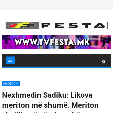
Skip
to
content
MAQEDONI
Nexhmedin Sadiku: Likova
meriton më shumë. Meriton