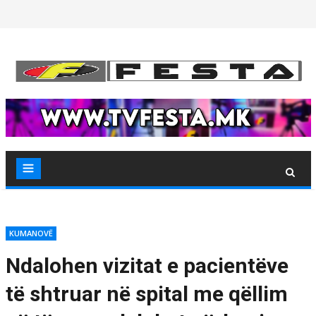
Skip
to
content
KUMANOVË
Ndalohen vizitat e pacientëve
të shtruar në spital me qëllim