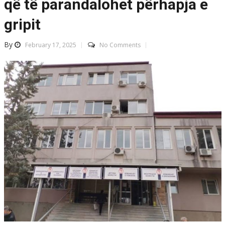
që të parandalohet përhapja e
gripit
By
February 17, 2025
No Comments