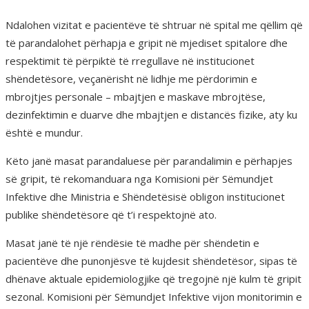
Ndalohen vizitat e pacientëve të shtruar në spital me qëllim që
të parandalohet përhapja e gripit në mjediset spitalore dhe
respektimit të përpiktë të rregullave në institucionet
shëndetësore, veçanërisht në lidhje me përdorimin e
mbrojtjes personale – mbajtjen e maskave mbrojtëse,
dezinfektimin e duarve dhe mbajtjen e distancës fizike, aty ku
është e mundur.
Këto janë masat parandaluese për parandalimin e përhapjes
së gripit, të rekomanduara nga Komisioni për Sëmundjet
Infektive dhe Ministria e Shëndetësisë obligon institucionet
publike shëndetësore që t’i respektojnë ato.
Masat janë të një rëndësie të madhe për shëndetin e
pacientëve dhe punonjësve të kujdesit shëndetësor, sipas të
dhënave aktuale epidemiologjike që tregojnë një kulm të gripit
sezonal. Komisioni për Sëmundjet Infektive vijon monitorimin e