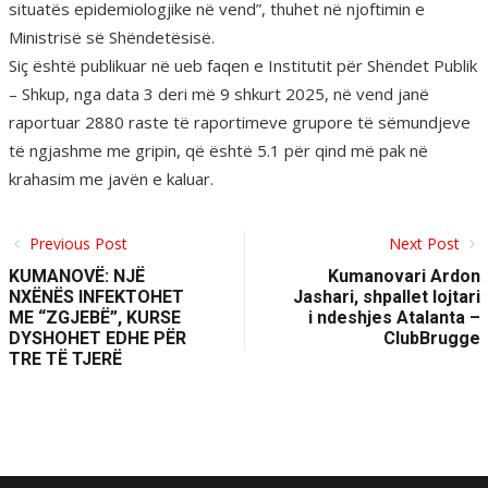
situatës epidemiologjike në vend”, thuhet në njoftimin e
Ministrisë së Shëndetësisë.
Siç është publikuar në ueb faqen e Institutit për Shëndet Publik
– Shkup, nga data 3 deri më 9 shkurt 2025, në vend janë
raportuar 2880 raste të raportimeve grupore të sëmundjeve
të ngjashme me gripin, që është 5.1 për qind më pak në
krahasim me javën e kaluar.
Previous Post
Next Post
KUMANOVË: NJË
Kumanovari Ardon
NXËNËS INFEKTOHET
Jashari, shpallet lojtari
ME “ZGJEBË”, KURSE
i ndeshjes Atalanta –
DYSHOHET EDHE PËR
ClubBrugge
TRE TË TJERË