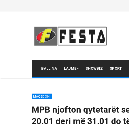
Skip
to
content
BALLINA
LAJME
SHOWBIZ
SPORT
MAQEDONI
MPB njofton qytetarët se 
20.01 deri më 31.01 do të 