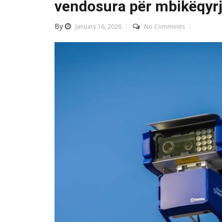
vendosura për mbikëqyrj
By
January 16, 2026
No Comments